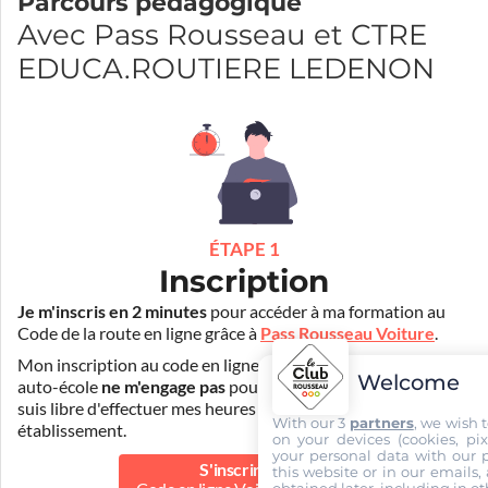
Parcours pédagogique
Avec Pass Rousseau et CTRE
EDUCA.ROUTIERE LEDENON
ÉTAPE 1
Inscription
Je m'inscris en 2 minutes
pour accéder à ma formation au
Code de la route en ligne grâce à
Pass Rousseau Voiture
.
Mon inscription au code en ligne voiture auprès de mon
Welcome
auto-école
ne m'engage pas
pour la suite de ma formation. Je
suis libre d'effectuer mes heures de conduite dans un autre
With our 3
partners
, we wish 
établissement.
on your devices (cookies, pix
your personal data with our p
S'inscrire au
this website or in our emails,