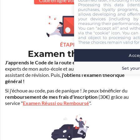
Code en ligne Voiture
39.90 €
obtained later, including in ot
Processing this data (identi
purchases, loyalty programs, 
allows developing and offerin
your devices (including by 
measuring their performance,
You can "accept all" and with
via the "cookie" icon
. You can 
and object to processing acti
These choices remain valid for
ÉTAPE 2
Examen théorique
Accep
J'apprends le Code de la route en ligne
. Je suis aidé par les
Set your
experts de mon auto-école et aussi par Mister Codes, mon
assistant de révision. Puis,
j'obtiens l'examen théorique
général !
Si j'échoue au code, pas de panique ! Je peux bénéficier du
remboursement de mes frais d'inscription
(30€) grâce au
service "
Examen Réussi ou Remboursé
".