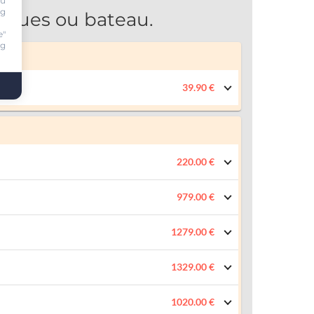
ou
ng
-roues ou bateau.
e"
ng
39.90 €
220.00 €
979.00 €
1279.00 €
1329.00 €
1020.00 €