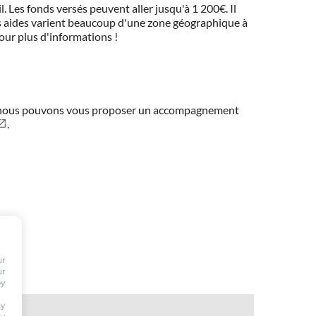
 Les fonds versés peuvent aller jusqu'à 1 200€. Il
 Ces aides varient beaucoup d'une zone géographique à
pour plus d'informations !
ns, nous pouvons vous proposer un accompagnement
.
e.
ur
ur
by
ty