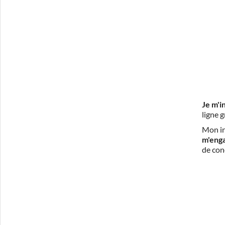
Je m'i
ligne 
Mon in
m'eng
de con