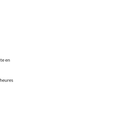
te en
 heures