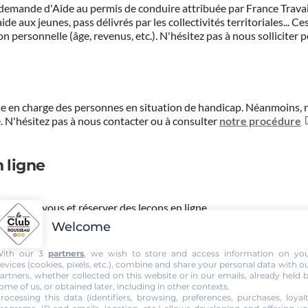
demande d'Aide au permis de conduire attribuée par France Travail.
de aux jeunes, pass délivrés par les collectivités territoriales...
on personnelle (âge, revenus, etc.). N'hésitez pas à nous solliciter 
prise en charge des personnes en situation de handicap. Néanmoi
.
N'hésitez pas à nous contacter ou à consulter
notre procédure
 ligne
 rendez-vous et réserver des leçons en ligne.
Welcome
ompte, l'historique de vos règlement et payer vos factures en lign
ith our 3
partners
, we wish to store and access information on yo
evices (cookies, pixels, etc.), combine and share your personal data with o
artners, whether collected on this website or in our emails, already held 
ome of us, or obtained later, including in other contexts.
rocessing this data (identifiers, browsing, preferences, purchases, loyal