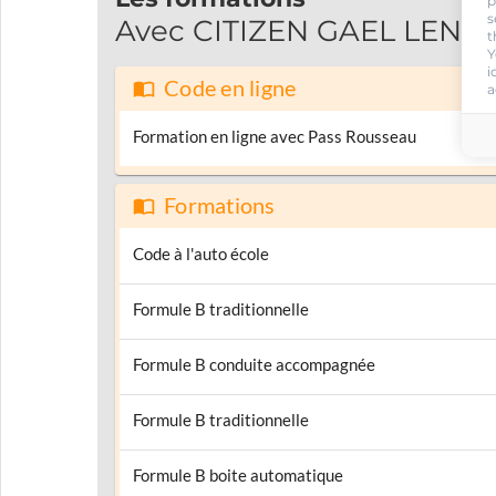
p
s
Avec CITIZEN GAEL LENS, p
t
Y
i
Code en ligne
a
Formation en ligne avec Pass Rousseau
Formations
Code à l'auto école
Formule B traditionnelle
Formule B conduite accompagnée
Formule B traditionnelle
Formule B boite automatique