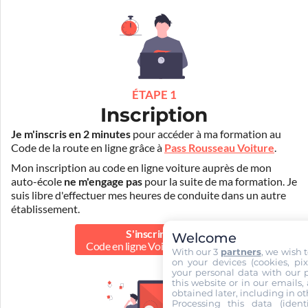
ÉTAPE 1
Inscription
Je m'inscris en 2 minutes
pour accéder à ma formation au
Code de la route en ligne grâce à
Pass Rousseau Voiture
.
Mon inscription au code en ligne voiture auprès de mon
auto-école
ne m'engage pas
pour la suite de ma formation. Je
suis libre d'effectuer mes heures de conduite dans un autre
établissement.
S'inscrire au
Welcome
Code en ligne Voiture
39.90 €
With our 3
partners
, we wish 
on your devices (cookies, pix
your personal data with our p
this website or in our emails,
obtained later, including in ot
Processing this data (identi