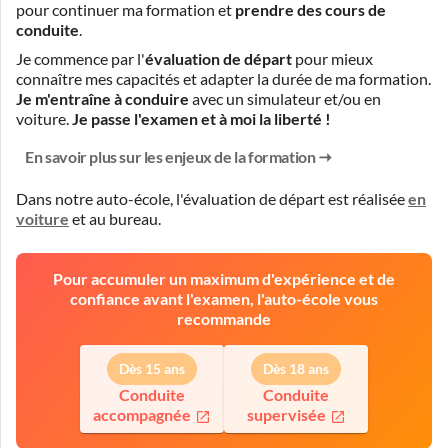
pour continuer ma formation et
prendre des cours de
conduite
.
Je commence par l'
évaluation de départ
pour mieux
connaître mes capacités et adapter la durée de ma formation.
Je m'entraîne à conduire
avec un simulateur et/ou en
voiture.
Je passe l'examen et à moi la liberté !
En savoir plus sur les enjeux de la formation
Dans notre auto-école, l'évaluation de départ est réalisée
en
voiture
et
au bureau
.
Pour accumuler un maximum d'expérience et de
confiance avant l'examen, l'auto-école vous
recommande
Dès 15 ans
Dès 18 ans
Conduite
Conduite
accompagnée
supervisée