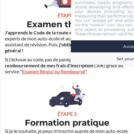
purchases, loyalty programs, 
allows developing and offerin
your devices (including by 
ÉTAPE 2
measuring their performance,
You can "accept all" and with
Examen théorique
via the "cookie" icon
. You can 
and object to processing acti
J'apprends le Code de la route en ligne
. Je suis aidé par les
These choices remain valid for
experts de mon auto-école et aussi par Mister Codes, mon
assistant de révision. Puis,
j'obtiens l'examen théorique
Accep
général !
Set your
Si j'échoue au code, pas de panique ! Je peux bénéficier du
remboursement de mes frais d'inscription
(30€) grâce au
service "
Examen Réussi ou Remboursé
".
ÉTAPE 3
Formation pratique
Si je le souhaite, je peux m'inscrire auprès de mon auto-école