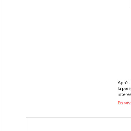
Après 
la pér
intéres
En sav