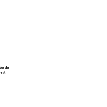
rée de
 est