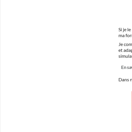
Si je 
ma for
Je com
et ada
simula
En sa
Dans n