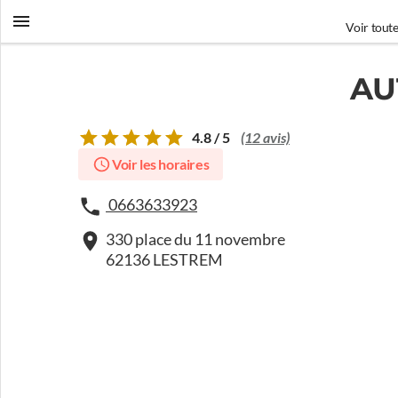
Voir toute
AU
4.8 / 5
(12 avis)
Voir les horaires
0663633923
330 place du 11 novembre
62136 LESTREM