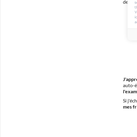
de con
s
t
Y
i
a
J'appr
auto-é
l'exam
Si j'é
mes fr