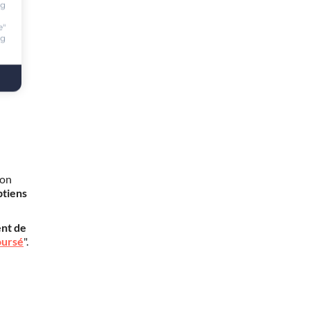
ng
e"
ng
mon
btiens
nt de
oursé
".