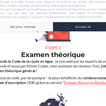
duite dans un autre établissement.
ervices and ads across your devices (including by email), personalisi
hem, measuring their performance, and analysing audiences.
ou can "accept all" and withdraw your consent at any time via the "cooki
S'inscrire au
con
. You can also "set detailed preferences" and object to processi
Code en ligne Voiture
39.90 €
ctivities not subject to consent. These choices remain valid for 6 months.
Set your choices
Accept all
ÉTAPE 2
Examen théorique
ends le Code de la route en ligne
. Je suis aidé par les experts de 
cole et aussi par Mister Codes, mon assistant de révision. Puis,
j'o
en théorique général !
choue au code, pas de panique ! Je peux bénéficier du
rembourseme
ais d'inscription
(30€) grâce au service "
Examen Réussi ou Remb