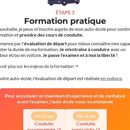
ÉTAPE 3
Formation pratique
le souhaite, je peux m'inscrire auprès de mon auto-école pour conti
mation et
prendre des cours de conduite
.
mence par l'
évaluation de départ
pour mieux connaître mes capa
pter la durée de ma formation.
Je m'entraîne à conduire
avec un
teur et/ou en voiture.
Je passe l'examen et à moi la liberté !
voir plus sur les enjeux de la formation
otre auto-école, l'évaluation de départ est réalisée
en voiture
.
Pour accumuler un maximum d'expérience et de confiance
avant l'examen, l'auto-école vous recommande
Dès 15 ans
Dès 18 ans
Conduite
Conduite
accompagnée
supervisée