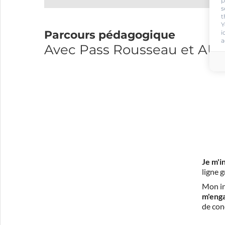
p
s
t
Y
Parcours pédagogique
i
a
Avec Pass Rousseau et A
Je m'i
ligne 
Mon in
m'eng
de con