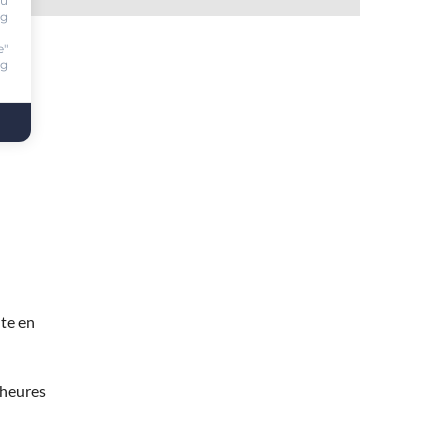
ou
ng
e"
ng
SE
te en
 heures