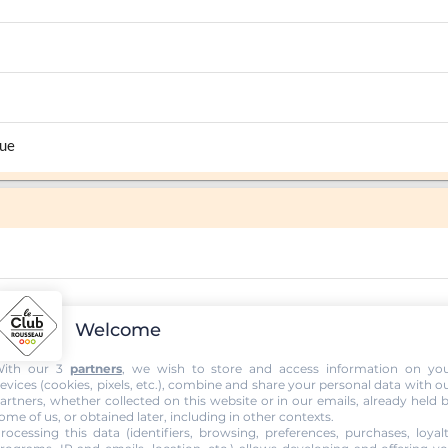
que
Welcome
ith our 3
partners
, we wish to store and access information on yo
evices (cookies, pixels, etc.), combine and share your personal data with o
 (B78)
artners, whether collected on this website or in our emails, already held 
ome of us, or obtained later, including in other contexts.
rocessing this data (identifiers, browsing, preferences, purchases, loyal