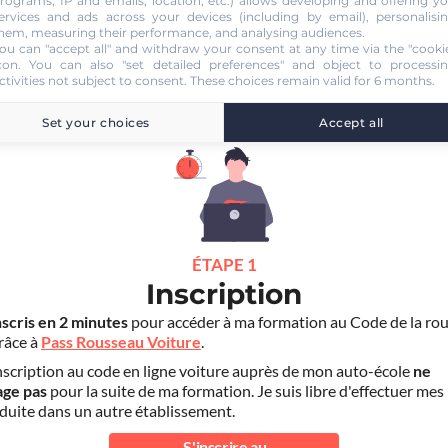
rograms, IP and emails, location, etc.) allows developing and offering y
ervices and ads across your devices (including by email), personalisi
hem, measuring their performance, and analysing audiences.
ou can "accept all" and withdraw your consent at any time via the "cooki
con
. You can also "set detailed preferences" and object to processi
ctivities not subject to consent. These choices remain valid for 6 months.
UTO ECOLE DRIVE ON LEZIGNANAI
Set your choices
Accept all
ÉTAPE 1
Inscription
nscris en 2 minutes
pour accéder à ma formation au Code de la rou
grâce à
Pass Rousseau Voiture
.
scription au code en ligne voiture auprès de mon auto-école
ne
age pas
pour la suite de ma formation. Je suis libre d'effectuer mes
duite dans un autre établissement.
S'inscrire au