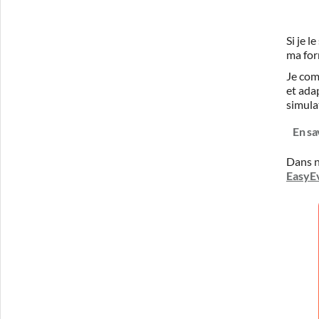
Si je 
ma for
Je com
et ada
simula
En sa
Dans n
EasyE