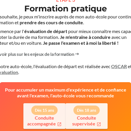
Formation pratique
le souhaite, je peux m'inscrire auprès de mon auto-école pour conti
mation et
prendre des cours de conduite
.
mence par l'
évaluation de départ
pour mieux connaître mes capa
pter la durée de ma formation.
Je m'entraîne à conduire
avec un
teur et/ou en voiture.
Je passe l'examen et à moi la liberté !
voir plus sur les enjeux de la formation
otre auto-école, l'évaluation de départ est réalisée avec
OSCAR
e
valuation
.
Pour accumuler un maximum d'expérience et de confiance
avant l'examen, l'auto-école vous recommande
Dès 15 ans
Dès 18 ans
Conduite
Conduite
accompagnée
supervisée