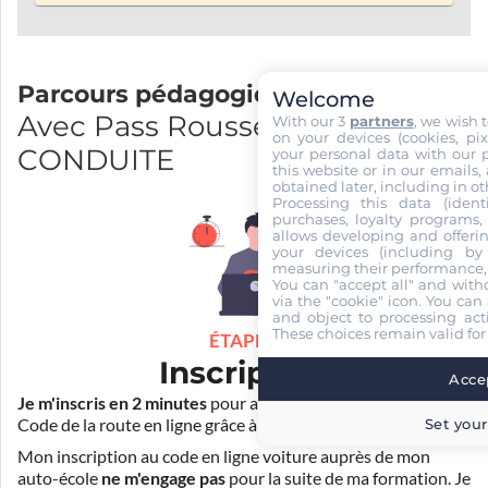
Parcours pédagogique
Welcome
Avec Pass Rousseau et AFC
With our 3
partners
, we wish 
on your devices (cookies, pix
CONDUITE
your personal data with our p
this website or in our emails,
obtained later, including in ot
Processing this data (identi
purchases, loyalty programs, 
allows developing and offerin
your devices (including by 
measuring their performance,
You can "accept all" and with
via the "cookie" icon
. You can 
and object to processing acti
These choices remain valid for
ÉTAPE 1
Inscription
Accep
Je m'inscris en 2 minutes
pour accéder à ma formation au
Code de la route en ligne grâce à
Pass Rousseau Voiture
.
Set your
Mon inscription au code en ligne voiture auprès de mon
auto-école
ne m'engage pas
pour la suite de ma formation. Je