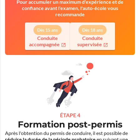
Pour accumuler un maximum d'expérience et de
confiance avant l'examen, l'auto-école vous
recommande
Dès 15 ans
Dès 18 ans
Conduite
Conduite
accompagnée
supervisée
ÉTAPE 4
Formation post-permis
Après l'obtention du permis de conduire, il est possible de
réduire la durée de la période probatoire
en suivant une