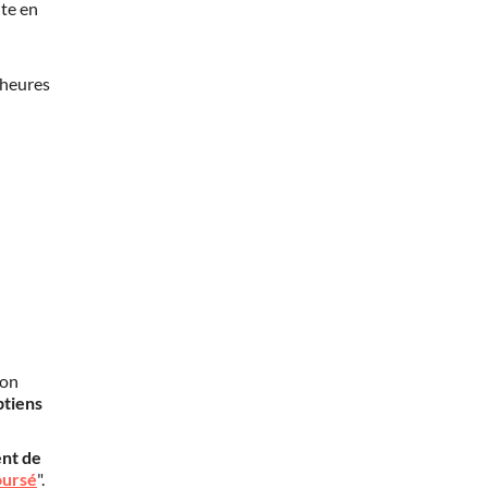
te en
 heures
mon
btiens
nt de
oursé
".