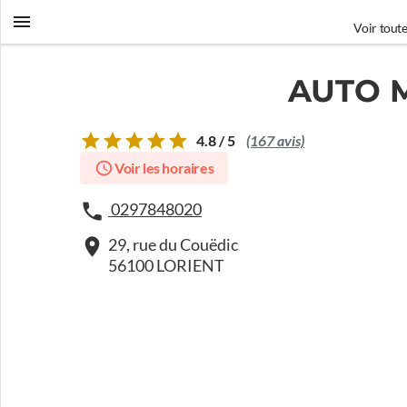
Voir toute
AUTO 
4.8 / 5
(167 avis)
Voir les horaires
0297848020
29, rue du Couëdic
56100 LORIENT