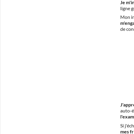
Je m'i
ligne 
Mon in
m'eng
de con
J'appr
auto-é
l'exam
Si j'é
mes fr