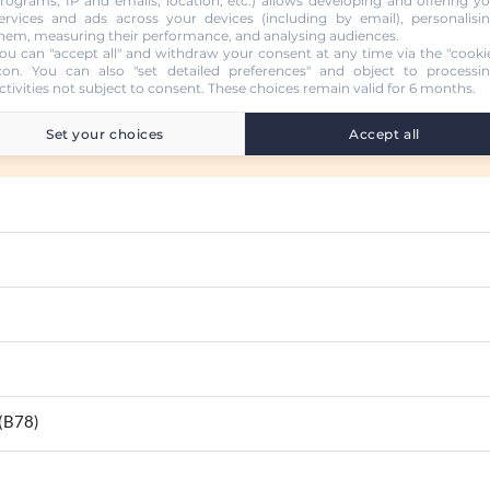
rograms, IP and emails, location, etc.) allows developing and offering y
ervices and ads across your devices (including by email), personalisi
hem, measuring their performance, and analysing audiences.
ou can "accept all" and withdraw your consent at any time via the "cooki
con
. You can also "set detailed preferences" and object to processi
ctivities not subject to consent. These choices remain valid for 6 months.
Set your choices
Accept all
 (B78)