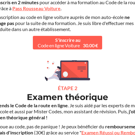
nscris en 2 minutes
pour accéder à ma formation au Code de la rou
grâce à
Pass Rousseau Voiture
.
scription au code en ligne voiture auprès de mon auto-école
ne
age pas
pour la suite de ma formation. Je suis libre d'effectuer mes
duite dans un autre établissement.
S'inscrire au
Code en ligne Voiture
30.00 €
ÉTAPE 2
Examen théorique
ends le Code de la route en ligne
. Je suis aidé par les experts de 
cole et aussi par Mister Codes, mon assistant de révision. Puis,
j'o
en théorique général !
choue au code, pas de panique ! Je peux bénéficier du
rembourseme
ais d'inscription
(30€) grâce au service "
Examen Réussi ou Remb