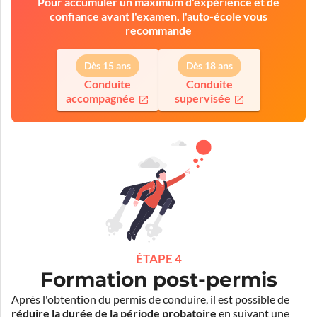
Pour accumuler un maximum d'expérience et de
confiance avant l'examen, l'auto-école vous
recommande
Dès 15 ans
Dès 18 ans
Conduite
Conduite
accompagnée
supervisée
ÉTAPE 4
Formation post-permis
Après l'obtention du permis de conduire, il est possible de
réduire la durée de la période probatoire
en suivant une