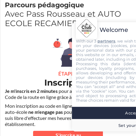
Parcours pédagogique
Avec Pass Rousseau et AUTO
ECOLE RECAMIER
Welcome
With our 3
partners
, we wish 
on your devices (cookies, pix
your personal data with our p
this website or in our emails,
obtained later, including in ot
Processing this data (identi
purchases, loyalty programs, 
allows developing and offerin
ÉTAPE 1
your devices (including by 
Inscription
measuring their performance,
You can "accept all" and with
Je m'inscris en 2 minutes
pour accéder à ma formation au
via the "cookie" icon
. You can 
and object to processing acti
Code de la route en ligne grâce à
Pass Rousseau Voiture
.
These choices remain valid for
Mon inscription au code en ligne voiture auprès de mon
auto-école
ne m'engage pas
pour la suite de ma formation. Je
Accep
suis libre d'effectuer mes heures de conduite dans un autre
établissement.
Set your
S'inscrire au