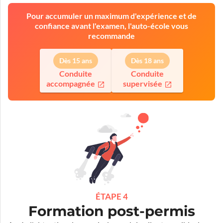
Pour accumuler un maximum d'expérience et de
confiance avant l'examen, l'auto-école vous
recommande
Dès 15 ans
Dès 18 ans
Conduite
Conduite
accompagnée
supervisée
ÉTAPE 4
Formation post-permis