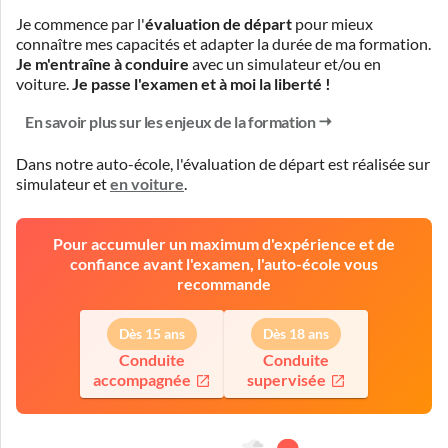
Je commence par l'
évaluation de départ
pour mieux
connaître mes capacités et adapter la durée de ma formation.
Je m'entraîne à conduire
avec un simulateur et/ou en
voiture.
Je passe l'examen et à moi la liberté !
En savoir plus sur les enjeux de la formation
Dans notre auto-école, l'évaluation de départ est réalisée
sur
simulateur
et
en voiture
.
Pour accumuler un maximum d'expérience et de
confiance avant l'examen, l'auto-école vous
recommande
Dès 15 ans
Dès 18 ans
Conduite
Conduite
accompagnée
supervisée