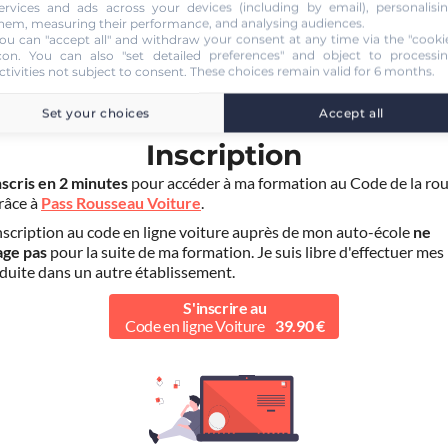
ervices and ads across your devices (including by email), personalisi
hem, measuring their performance, and analysing audiences.
ou can "accept all" and withdraw your consent at any time via the "cooki
con
. You can also "set detailed preferences" and object to processi
ctivities not subject to consent. These choices remain valid for 6 months.
Set your choices
Accept all
ÉTAPE 1
Inscription
nscris en 2 minutes
pour accéder à ma formation au Code de la rou
grâce à
Pass Rousseau Voiture
.
scription au code en ligne voiture auprès de mon auto-école
ne
age pas
pour la suite de ma formation. Je suis libre d'effectuer mes
duite dans un autre établissement.
S'inscrire au
Code en ligne Voiture
39.90 €