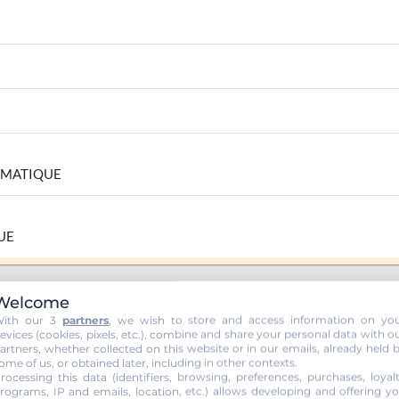
OMATIQUE
IQUE
Welcome
ith our 3
partners
, we wish to store and access information on yo
evices (cookies, pixels, etc.), combine and share your personal data with o
artners, whether collected on this website or in our emails, already held 
RIVE TA ROUTE AUTO ECOLE MAIG
ome of us, or obtained later, including in other contexts.
rocessing this data (identifiers, browsing, preferences, purchases, loyal
rograms, IP and emails, location, etc.) allows developing and offering y