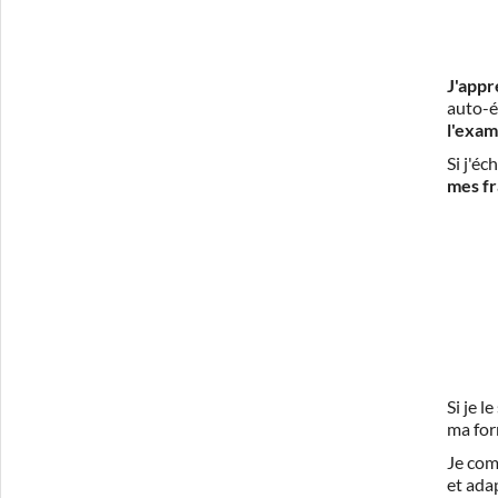
J'appr
auto-é
l'exam
Si j'é
mes fr
Si je 
ma for
Je com
et ada