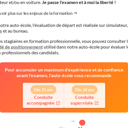
teur et/ou en voiture.
Je passe l'examen et à moi la liberté !
voir plus sur les enjeux de la formation
otre auto-école, l'évaluation de départ est réalisée
sur simulateur
e
et
au bureau
.
es stagiaires en formation professionnelle, vous pouvez consulter 
dé de positionnement
utilisé dans notre auto-école pour évaluer l
s professionnels des candidats.
Pour accumuler un maximum d'expérience et de confiance
avant l'examen, l'auto-école vous recommande
Dès 15 ans
Dès 18 ans
Conduite
Conduite
accompagnée
supervisée