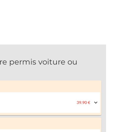
 permis voiture ou
39.90 €