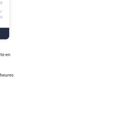
ng
e"
ng
te en
 heures