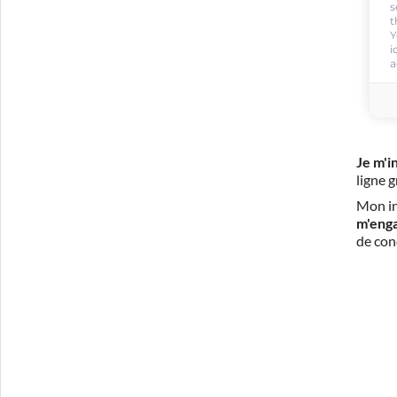
s
t
Y
i
a
Je m'i
ligne 
Mon in
m'eng
de con