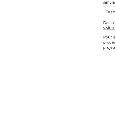
simula
En sa
Dans n
voitur
Pour l
procé
projet