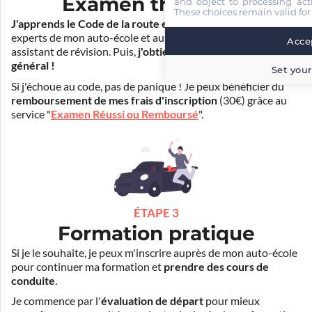
Examen théorique
and object to processing acti
These choices remain valid for
J'apprends le Code de la route en ligne
. Je suis aidé par les
experts de mon auto-école et aussi par Mister Codes, mon
Accep
assistant de révision. Puis,
j'obtiens l'examen théorique
général !
Set your
Si j'échoue au code, pas de panique ! Je peux bénéficier du
remboursement de mes frais d'inscription
(30€) grâce au
service "
Examen Réussi ou Remboursé
".
ÉTAPE 3
Formation pratique
Si je le souhaite, je peux m'inscrire auprès de mon auto-école
pour continuer ma formation et
prendre des cours de
conduite
.
Je commence par l'
évaluation de départ
pour mieux