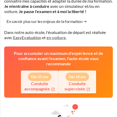
connaître mes capacités et adapter la durée de ma formation.
Je m'entraîne à conduire
avec un simulateur et/ou en
voiture.
Je passe l'examen et à moi la liberté !
En savoir plus sur les enjeux de la formation
Dans notre auto-école, l'évaluation de départ est réalisée
avec
EasyEvaluation
et
en voiture
.
Pour accumuler un maximum d'expérience et de
confiance avant l'examen, l'auto-école vous
recommande
Dès 15 ans
Dès 18 ans
Conduite
Conduite
accompagnée
supervisée