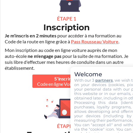
ÉTAPE 1
Inscription
Je m'inscris en 2 minutes
pour accéder à ma formation au
Code de la route en ligne grâce à
Pass Rousseau Voiture
.
Mon inscription au code en ligne voiture auprès de mon
auto-école
ne m'engage pas
pour la suite de ma formation. Je
suis libre d'effectuer mes heures de conduite dans un autre
établissement.
Welcome
S'inscrire au
With our 3
partners
, we wish 
Code en ligne Voiture
40.00 €
on your devices (cookies, pix
your personal data with our p
this website or in our emails,
obtained later, including in ot
Processing this data (identi
purchases, loyalty programs, 
allows developing and offerin
your devices (including by 
measuring their performance,
You can "accept all" and with
ÉTAPE 2
via the "cookie" icon
. You can 