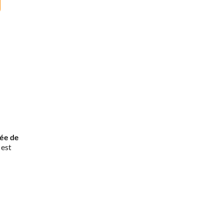
rée de
 est