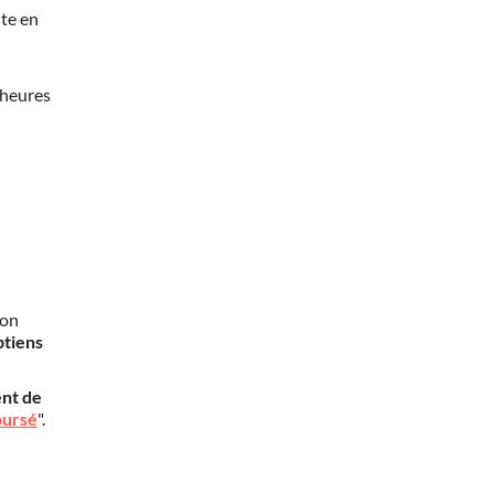
te en
 heures
mon
btiens
nt de
oursé
".