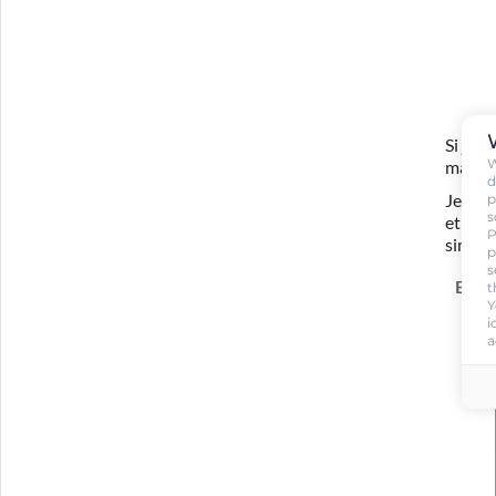
Si je 
W
ma for
d
Je com
p
s
et ada
P
simula
p
s
En sa
t
Y
i
a