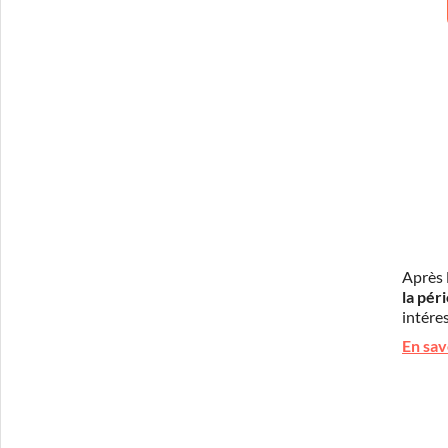
Après 
la pér
intéres
En sav