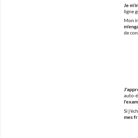
Je m'i
ligne 
Mon in
m'eng
de con
J'appr
auto-é
l'exam
Si j'é
mes fr