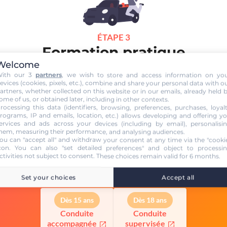
ÉTAPE 3
Formation pratique
Welcome
le souhaite, je peux m'inscrire auprès de mon auto-école pour conti
ith our 3
partners
, we wish to store and access information on yo
mation et
prendre des cours de conduite
.
evices (cookies, pixels, etc.), combine and share your personal data with o
mence par l'
évaluation de départ
pour mieux connaître mes capa
artners, whether collected on this website or in our emails, already held 
ome of us, or obtained later, including in other contexts.
pter la durée de ma formation.
Je m'entraîne à conduire
avec un
rocessing this data (identifiers, browsing, preferences, purchases, loyal
teur et/ou en voiture.
Je passe l'examen et à moi la liberté !
rograms, IP and emails, location, etc.) allows developing and offering y
ervices and ads across your devices (including by email), personalisi
voir plus sur les enjeux de la formation
hem, measuring their performance, and analysing audiences.
ou can "accept all" and withdraw your consent at any time via the "cooki
con
. You can also "set detailed preferences" and object to processi
ctivities not subject to consent. These choices remain valid for 6 months.
Pour accumuler un maximum d'expérience et de confiance
avant l'examen, l'auto-école vous recommande
Set your choices
Accept all
Dès 15 ans
Dès 18 ans
Conduite
Conduite
accompagnée
supervisée