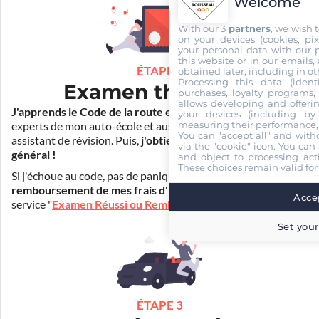
Welcome
With our 3
partners
, we wish 
on your devices (cookies, pix
your personal data with our p
this website or in our emails,
ÉTAPE 2
obtained later, including in ot
Processing this data (identi
Examen théorique
purchases, loyalty programs, 
allows developing and offerin
J'apprends le Code de la route en ligne
. Je suis aidé par les
your devices (including by 
measuring their performance,
experts de mon auto-école et aussi par Mister Codes, mon
You can "accept all" and with
assistant de révision. Puis,
j'obtiens l'examen théorique
via the "cookie" icon
. You can 
général !
and object to processing acti
These choices remain valid for
Si j'échoue au code, pas de panique ! Je peux bénéficier du
remboursement de mes frais d'inscription
(30€) grâce au
Accep
service "
Examen Réussi ou Remboursé
".
Set your
ÉTAPE 3