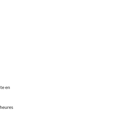
te en
 heures