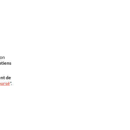
mon
btiens
nt de
oursé
".