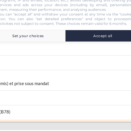
rograms, IP and emails, location, etc.) allows developing and offering y
ervices and ads across your devices (including by email), personalisi
hem, measuring their performance, and analysing audiences.
ou can "accept all" and withdraw your consent at any time via the "cooki
con
. You can also "set detailed preferences" and object to processi
ctivities not subject to consent. These choices remain valid for 6 months.
Set your choices
Accept all
rmis) et prise sous mandat
 (B78)