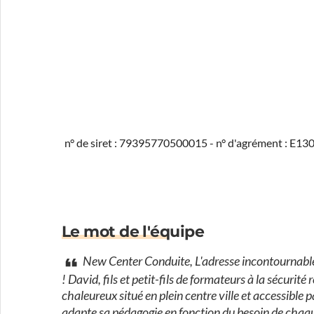
n° de siret : 79395770500015 - n° d'agrément : E1
Le mot de l'équipe
New Center Conduite, L'adresse incontournable
! David, fils et petit-fils de formateurs à la sécurit
chaleureux situé en plein centre ville et accessib
adapte sa pédagogie en fonction du besoin de ch