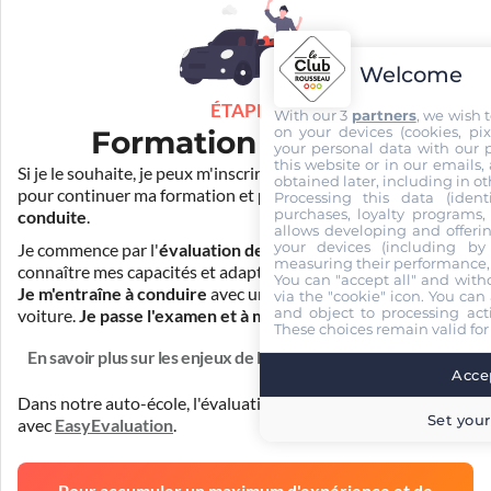
Welcome
ÉTAPE 3
With our 3
partners
, we wish 
on your devices (cookies, pix
Formation pratique
your personal data with our p
this website or in our emails,
Si je le souhaite, je peux m'inscrire auprès de mon auto-école
obtained later, including in ot
pour continuer ma formation et
prendre des cours de
Processing this data (identi
purchases, loyalty programs, 
conduite
.
allows developing and offerin
your devices (including by 
Je commence par l'
évaluation de départ
pour mieux
measuring their performance,
connaître mes capacités et adapter la durée de ma formation.
You can "accept all" and with
Je m'entraîne à conduire
avec un simulateur et/ou en
via the "cookie" icon
. You can 
and object to processing acti
voiture.
Je passe l'examen et à moi la liberté !
These choices remain valid for
En savoir plus sur les enjeux de la formation
Accep
Dans notre auto-école, l'évaluation de départ est réalisée
Set your
avec
EasyEvaluation
.
Pour accumuler un maximum d'expérience et de