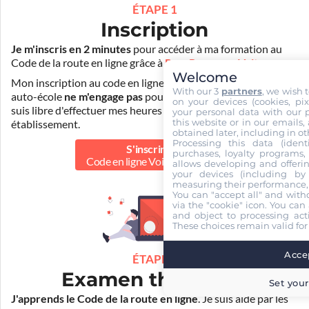
ÉTAPE 1
Inscription
Je m'inscris en 2 minutes
pour accéder à ma formation au
Code de la route en ligne grâce à
Pass Rousseau Voiture
.
Welcome
Mon inscription au code en ligne voiture auprès de mon
With our 3
partners
, we wish 
auto-école
ne m'engage pas
pour la suite de ma formation. Je
on your devices (cookies, pix
suis libre d'effectuer mes heures de conduite dans un autre
your personal data with our p
this website or in our emails,
établissement.
obtained later, including in ot
Processing this data (identi
S'inscrire au
purchases, loyalty programs, 
Code en ligne Voiture
50.00 €
allows developing and offerin
your devices (including by 
measuring their performance,
You can "accept all" and with
via the "cookie" icon
. You can 
and object to processing acti
These choices remain valid for
Accep
ÉTAPE 2
Examen théorique
Set your
J'apprends le Code de la route en ligne
. Je suis aidé par les