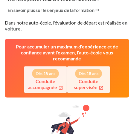
En savoir plus sur les enjeux de la formation
Dans notre auto-école, l'évaluation de départ est réalisée
en
voiture
.
Pour accumuler un maximum d'expérience et de
confiance avant l'examen, l'auto-école vous
recommande
Dès 15 ans
Dès 18 ans
Conduite
Conduite
accompagnée
supervisée