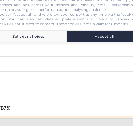
rograms, IP and emails, location, etc.) allows developing and offering y
ervices and ads across your devices (including by email), personalisi
hem, measuring their performance, and analysing audiences.
ou can "accept all" and withdraw your consent at any time via the "cooki
que
con
. You can also "set detailed preferences" and object to processi
ctivities not subject to consent. These choices remain valid for 6 months.
Set your choices
Accept all
 (B78)