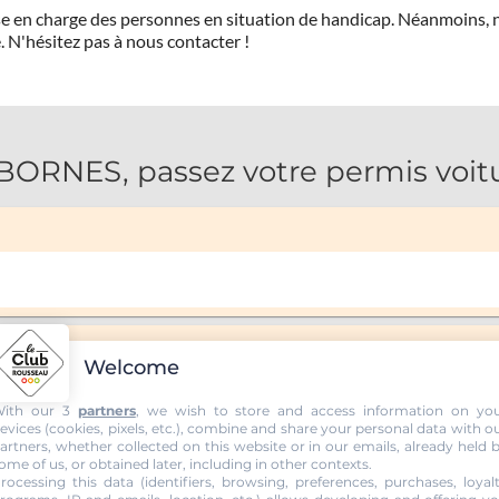
prise en charge des personnes en situation de handicap. Néanmoi
.
N'hésitez pas à nous contacter !
RNES, passez votre permis voitu
Welcome
ith our 3
partners
, we wish to store and access information on yo
evices (cookies, pixels, etc.), combine and share your personal data with o
artners, whether collected on this website or in our emails, already held 
ome of us, or obtained later, including in other contexts.
rocessing this data (identifiers, browsing, preferences, purchases, loyal