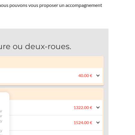
ns, nous pouvons vous proposer un accompagnement
re ou deux-roues.
40.00 €
1322.00 €
ur
ur
by
1524.00 €
ty