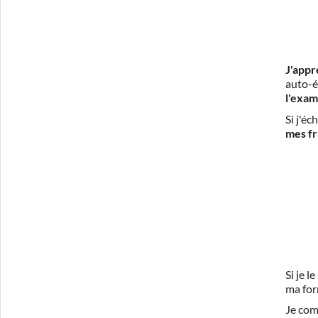
J'appr
auto-é
l'exam
Si j'é
mes fr
Si je 
ma for
Je com