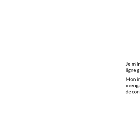
Je m'i
ligne 
Mon in
m'eng
de con