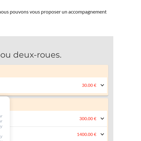
ns, nous pouvons vous proposer un accompagnement
ou deux-roues.
30.00 €
ur
300.00 €
ur
by
1400.00 €
ty