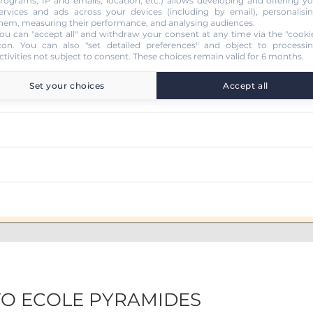
rograms, IP and emails, location, etc.) allows developing and offering y
ervices and ads across your devices (including by email), personalisi
hem, measuring their performance, and analysing audiences.
ou can "accept all" and withdraw your consent at any time via the "cooki
con
. You can also "set detailed preferences" and object to processi
ctivities not subject to consent. These choices remain valid for 6 months.
Set your choices
Accept all
UTO ECOLE PYRAMIDES