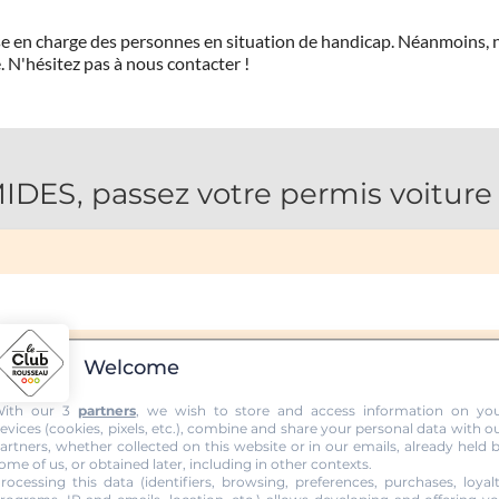
prise en charge des personnes en situation de handicap. Néanmoi
.
N'hésitez pas à nous contacter !
S, passez votre permis voiture 
Welcome
ith our 3
partners
, we wish to store and access information on yo
evices (cookies, pixels, etc.), combine and share your personal data with o
artners, whether collected on this website or in our emails, already held 
ome of us, or obtained later, including in other contexts.
rocessing this data (identifiers, browsing, preferences, purchases, loyal