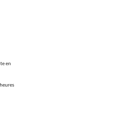
te en
 heures