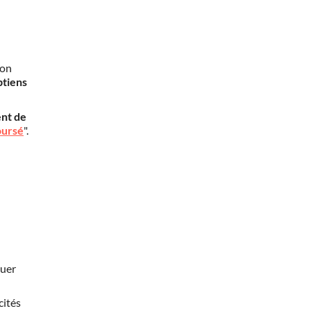
mon
btiens
nt de
oursé
".
nuer
cités