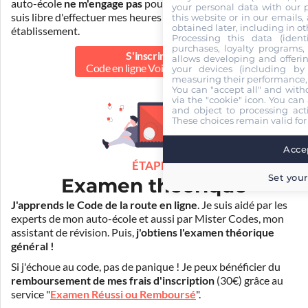
auto-école
ne m'engage pas
pour la suite de ma formation. Je
your personal data with our p
suis libre d'effectuer mes heures de conduite dans un autre
this website or in our emails,
obtained later, including in ot
établissement.
Processing this data (identi
purchases, loyalty programs, 
S'inscrire au
allows developing and offerin
Code en ligne Voiture
40.00 €
your devices (including by 
measuring their performance,
You can "accept all" and with
via the "cookie" icon
. You can 
and object to processing acti
These choices remain valid for
Accep
ÉTAPE 2
Set your
Examen théorique
J'apprends le Code de la route en ligne
. Je suis aidé par les
experts de mon auto-école et aussi par Mister Codes, mon
assistant de révision. Puis,
j'obtiens l'examen théorique
général !
Si j'échoue au code, pas de panique ! Je peux bénéficier du
remboursement de mes frais d'inscription
(30€) grâce au
service "
Examen Réussi ou Remboursé
".