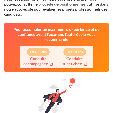
pouvez consulter le
procédé de positionnement
utilisé dans
notre auto-école pour évaluer les projets professionnels des
candidats.
Pour accumuler un maximum d'expérience et de
confiance avant l'examen, l'auto-école vous
recommande
Dès 15 ans
Dès 18 ans
Conduite
Conduite
accompagnée
supervisée