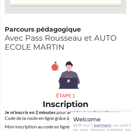
Parcours pédagogique
Avec Pass Rousseau et AUTO
ECOLE MARTIN
ÉTAPE 1
Inscription
Je m'inscris en 2 minutes
pour accéder à ma formation au
Code de la route en ligne grâce à
Pass Rousseau Voiture
.
Welcome
With our 3
partners
, we wish 
Mon inscription au code en ligne voiture auprès de mon
on your devices (cookies, pix