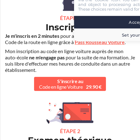
and object to processing acti
These choices remain valid for
ÉTAPE 1
Accep
Inscription
Set your
Je m'inscris en 2 minutes
pour accéder à ma formation au
Code de la route en ligne grâce à
Pass Rousseau Voiture
.
Mon inscription au code en ligne voiture auprès de mon
auto-école
ne m'engage pas
pour la suite de ma formation. Je
suis libre d'effectuer mes heures de conduite dans un autre
établissement.
S'inscrire au
Code en ligne Voiture
29.90 €
ÉTAPE 2