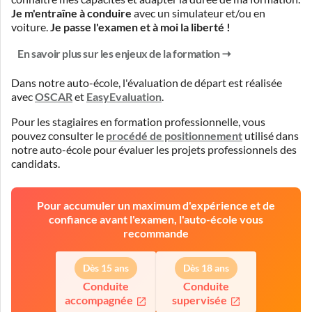
Je m'entraîne à conduire
avec un simulateur et/ou en
voiture.
Je passe l'examen et à moi la liberté !
En savoir plus sur les enjeux de la formation
Dans notre auto-école, l'évaluation de départ est réalisée
avec
OSCAR
et
EasyEvaluation
.
Pour les stagiaires en formation professionnelle, vous
pouvez consulter le
procédé de positionnement
utilisé dans
notre auto-école pour évaluer les projets professionnels des
candidats.
Pour accumuler un maximum d'expérience et de
confiance avant l'examen, l'auto-école vous
recommande
Dès 15 ans
Dès 18 ans
Conduite
Conduite
accompagnée
supervisée