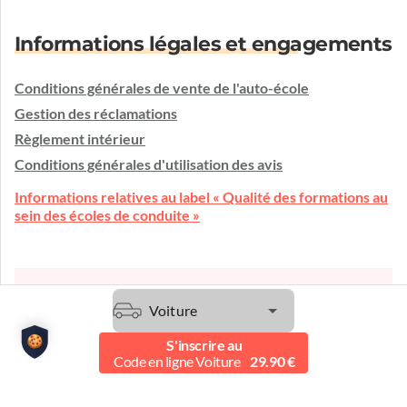
Informations légales et engagements
Conditions générales de vente de l'auto-école
Gestion des réclamations
Règlement intérieur
Conditions générales d'utilisation des avis
Informations relatives au label « Qualité des formations au
sein des écoles de conduite »
Une question ?
Voiture
L'auto-école vous écoute et vous conseille.
S'inscrire au
Etre contacté
Code en ligne Voiture
29.90 €