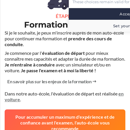
These choices remain valid for
Accep
ÉTAPE 3
Formation pratique
Set your
Si je le souhaite, je peux m'inscrire auprès de mon auto-école
pour continuer ma formation et
prendre des cours de
conduite
.
Je commence par l'
évaluation de départ
pour mieux
connaître mes capacités et adapter la durée de ma formation.
Je m'entraîne à conduire
avec un simulateur et/ou en
voiture.
Je passe l'examen et à moi la liberté !
En savoir plus sur les enjeux de la formation
Dans notre auto-école, l'évaluation de départ est réalisée
en
voiture
.
Pour accumuler un maximum d'expérience et de
confiance avant l'examen, l'auto-école vous
recommande