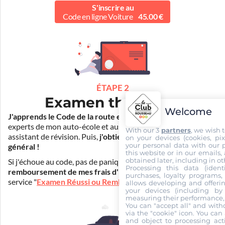
S'inscrire au
Code en ligne Voiture
45.00 €
ÉTAPE 2
Examen théorique
Welcome
J'apprends le Code de la route en ligne
. Je suis aidé par les
experts de mon auto-école et aussi par Mister Codes, mon
With our 3
partners
, we wish 
assistant de révision. Puis,
j'obtiens l'examen théorique
on your devices (cookies, pix
your personal data with our p
général !
this website or in our emails,
obtained later, including in ot
Si j'échoue au code, pas de panique ! Je peux bénéficier du
Processing this data (identi
remboursement de mes frais d'inscription
(30€) grâce au
purchases, loyalty programs, 
service "
Examen Réussi ou Remboursé
".
allows developing and offerin
your devices (including by 
measuring their performance,
You can "accept all" and with
via the "cookie" icon
. You can 
and object to processing acti