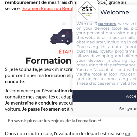
remboursement de mes frais d'inscription
(30€) grâce au
service "
Examen Réussi ou Remboursé
".
Welcome
With our 3
partners
, we wish 
on your devices (cookies, pix
your personal data with our p
this website or in our emails,
obtained later, including in ot
Processing this data (identi
purchases, loyalty programs, 
ÉTAPE 3
allows developing and offerin
Formation pratique
your devices (including by 
measuring their performance,
Si je le souhaite, je peux m'inscrire auprès de mon auto-école
You can "accept all" and with
via the "cookie" icon
. You can 
pour continuer ma formation et
prendre des cours de
and object to processing acti
conduite
.
These choices remain valid for
Je commence par l'
évaluation de départ
pour mieux
Accep
connaître mes capacités et adapter la durée de ma formation.
Je m'entraîne à conduire
avec un simulateur et/ou en
Set your
voiture.
Je passe l'examen et à moi la liberté !
En savoir plus sur les enjeux de la formation
Dans notre auto-école, l'évaluation de départ est réalisée
en