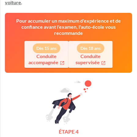
voiture
.
Pour accumuler un maximum d'expérience et de
confiance avant l'examen, l'auto-école vous
recommande
Dès 15 ans
Dès 18 ans
Conduite
Conduite
accompagnée
supervisée
ÉTAPE 4