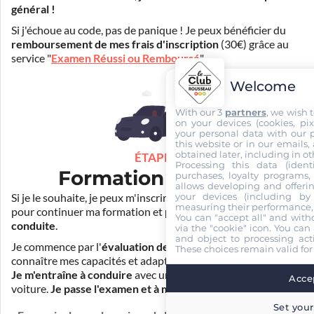
général !
Si j'échoue au code, pas de panique ! Je peux bénéficier du
remboursement de mes frais d'inscription
(30€) grâce au
service "
Examen Réussi ou Remboursé
".
Welcome
With our 3
partners
, we wish 
on your devices (cookies, pix
your personal data with our p
this website or in our emails,
obtained later, including in ot
ÉTAPE 3
Processing this data (identi
Formation pratique
purchases, loyalty programs, 
allows developing and offerin
your devices (including by 
Si je le souhaite, je peux m'inscrire auprès de mon auto-école
measuring their performance,
pour continuer ma formation et
prendre des cours de
You can "accept all" and with
conduite
.
via the "cookie" icon
. You can 
and object to processing acti
Je commence par l'
évaluation de départ
pour mieux
These choices remain valid for
connaître mes capacités et adapter la durée de ma formation.
Je m'entraîne à conduire
avec un simulateur et/ou en
Accep
voiture.
Je passe l'examen et à moi la liberté !
Set your