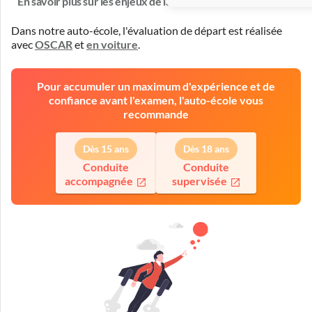
En savoir plus sur les enjeux de la formation
Dans notre auto-école, l'évaluation de départ est réalisée
avec
OSCAR
et
en voiture
.
Pour accumuler un maximum d'expérience et de
confiance avant l'examen, l'auto-école vous
recommande
Dès 15 ans
Dès 18 ans
Conduite
Conduite
accompagnée
supervisée