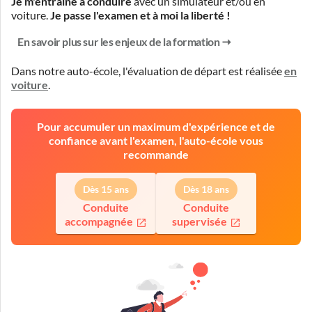
Je m'entraîne à conduire
avec un simulateur et/ou en
voiture.
Je passe l'examen et à moi la liberté !
En savoir plus sur les enjeux de la formation
Dans notre auto-école, l'évaluation de départ est réalisée
en
voiture
.
Pour accumuler un maximum d'expérience et de
confiance avant l'examen, l'auto-école vous
recommande
Dès 15 ans
Dès 18 ans
Conduite
Conduite
accompagnée
supervisée