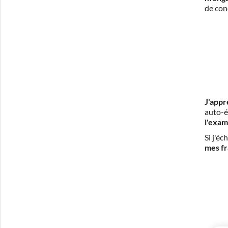
de con
J'appr
auto-é
l'exam
Si j'é
mes fr