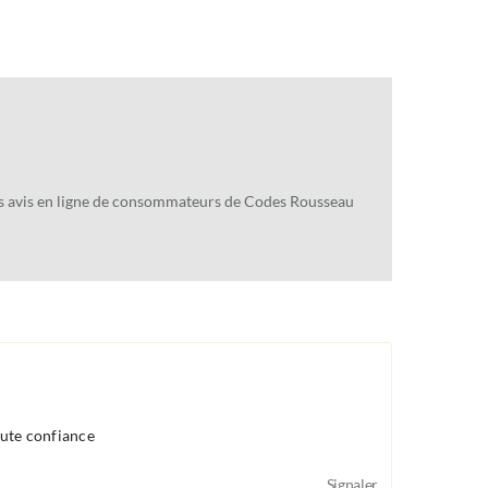
des avis en ligne de consommateurs de Codes Rousseau
oute confiance
Signaler