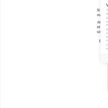
W
Si je 
d
ma for
p
s
Je com
P
et ada
p
simula
s
t
En sa
Y
i
a