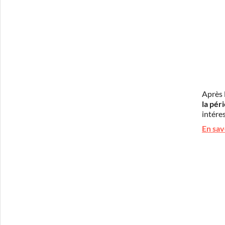
Après 
la pér
intéres
En sav