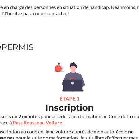
prise en charge des personnes en situation de handicap. Néanmoi
.
N'hésitez pas à nous contacter !
COPERMIS
ÉTAPE 1
Inscription
nscris en 2 minutes
pour accéder à ma formation au Code de la rou
grâce à
Pass Rousseau Voiture
.
scription au code en ligne voiture auprès de mon auto-école
ne
age pas
pour la suite de ma formation. Je suis libre d'effectuer mes