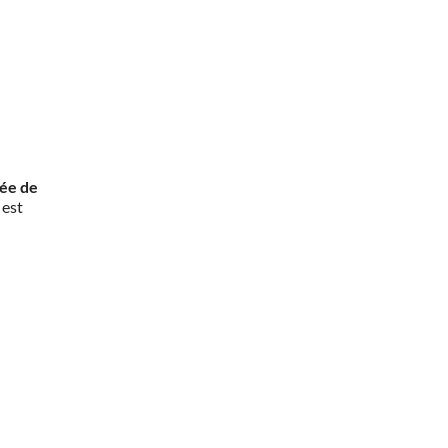
rée de
 est