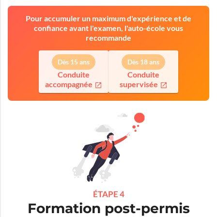
Pour accumuler un maximum d'expérience et de
confiance avant l'examen, l'auto-école vous
recommande
Dès 15 ans
Dès 18 ans
Conduite
Conduite
accompagnée
supervisée
ÉTAPE 4
Formation post-permis