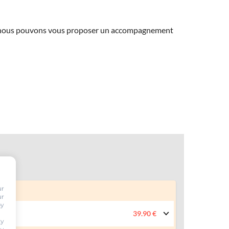
ns, nous pouvons vous proposer un accompagnement
ur
ur
by
39.90 €
ty