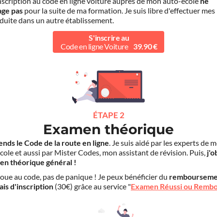
scription au code en ligne voiture auprès de mon auto-école
ne
age pas
pour la suite de ma formation. Je suis libre d'effectuer mes
duite dans un autre établissement.
S'inscrire au
Code en ligne Voiture
39.90 €
ÉTAPE 2
Examen théorique
ends le Code de la route en ligne
. Je suis aidé par les experts de 
cole et aussi par Mister Codes, mon assistant de révision. Puis,
j'o
en théorique général !
choue au code, pas de panique ! Je peux bénéficier du
rembourseme
ais d'inscription
(30€) grâce au service "
Examen Réussi ou Remb