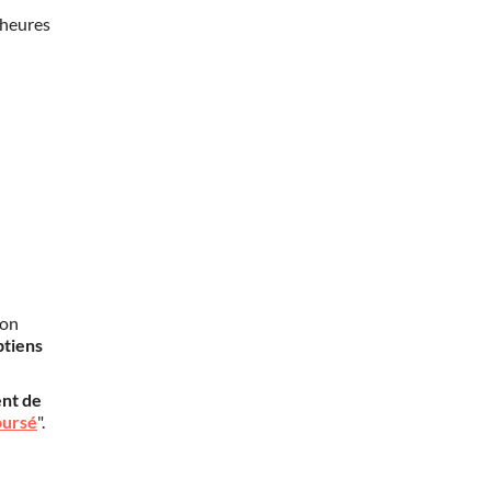
 heures
mon
btiens
nt de
oursé
".