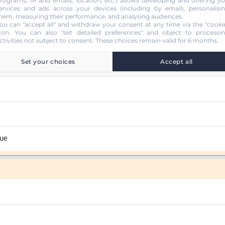
rograms, IP and emails, location, etc.) allows developing and offering y
ervices and ads across your devices (including by email), personalisi
hem, measuring their performance, and analysing audiences.
ou can "accept all" and withdraw your consent at any time via the "cooki
con
. You can also "set detailed preferences" and object to processi
ctivities not subject to consent. These choices remain valid for 6 months.
Set your choices
Accept all
que