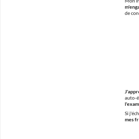
Mon in
m'eng
de con
J'appr
auto-é
l'exam
Si j'é
mes fr