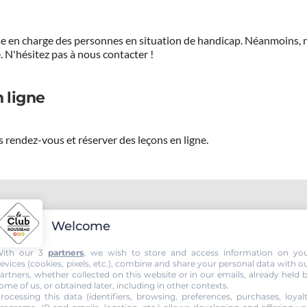
prise en charge des personnes en situation de handicap. Néanmoi
.
N'hésitez pas à nous contacter !
 ligne
 rendez-vous et réserver des leçons en ligne.
 votre permis voiture.
Welcome
ith our 3
partners
, we wish to store and access information on yo
evices (cookies, pixels, etc.), combine and share your personal data with o
artners, whether collected on this website or in our emails, already held 
ome of us, or obtained later, including in other contexts.
rocessing this data (identifiers, browsing, preferences, purchases, loyal