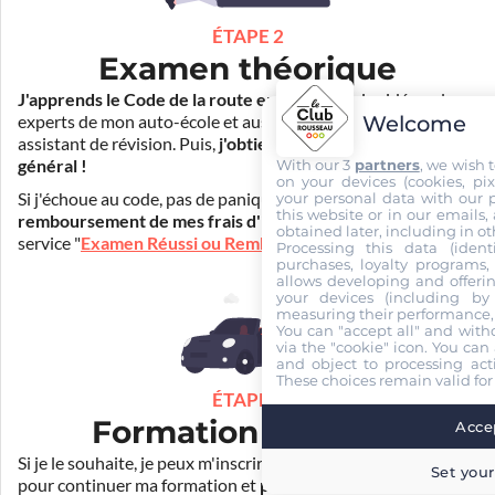
ÉTAPE 2
Examen théorique
J'apprends le Code de la route en ligne
. Je suis aidé par les
Welcome
experts de mon auto-école et aussi par Mister Codes, mon
assistant de révision. Puis,
j'obtiens l'examen théorique
With our 3
partners
, we wish 
général !
on your devices (cookies, pix
your personal data with our p
Si j'échoue au code, pas de panique ! Je peux bénéficier du
this website or in our emails,
remboursement de mes frais d'inscription
(30€) grâce au
obtained later, including in ot
service "
Examen Réussi ou Remboursé
".
Processing this data (identi
purchases, loyalty programs, 
allows developing and offerin
your devices (including by 
measuring their performance,
You can "accept all" and with
via the "cookie" icon
. You can 
and object to processing acti
These choices remain valid for
ÉTAPE 3
Formation pratique
Accep
Si je le souhaite, je peux m'inscrire auprès de mon auto-école
Set your
pour continuer ma formation et
prendre des cours de