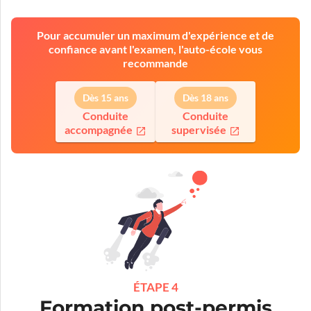
Pour accumuler un maximum d'expérience et de
confiance avant l'examen, l'auto-école vous
recommande
Dès 15 ans
Dès 18 ans
Conduite
Conduite
accompagnée
supervisée
ÉTAPE 4
Formation post-permis