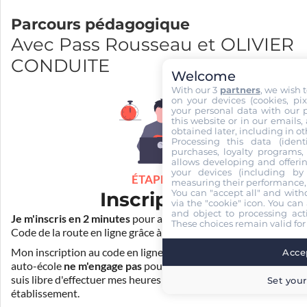
Parcours pédagogique
Avec Pass Rousseau et OLIVIER
CONDUITE
Welcome
With our 3
partners
, we wish 
on your devices (cookies, pix
your personal data with our p
this website or in our emails,
obtained later, including in ot
Processing this data (identi
purchases, loyalty programs, 
allows developing and offerin
your devices (including by 
ÉTAPE 1
measuring their performance,
You can "accept all" and with
Inscription
via the "cookie" icon
. You can 
and object to processing acti
Je m'inscris en 2 minutes
pour accéder à ma formation au
These choices remain valid for
Code de la route en ligne grâce à
Pass Rousseau Voiture
.
Mon inscription au code en ligne voiture auprès de mon
Accep
auto-école
ne m'engage pas
pour la suite de ma formation. Je
suis libre d'effectuer mes heures de conduite dans un autre
Set your
établissement.