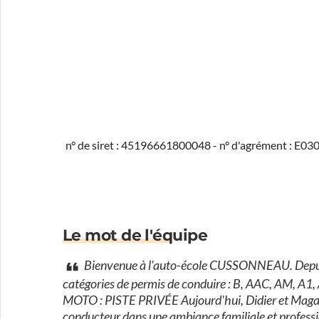
n° de siret : 45196661800048 - n° d'agrément : E0
Le mot de l'équipe
Bienvenue à l'auto-école CUSSONNEAU. Depuis p
catégories de permis de conduire : B, AAC, AM
MOTO : PISTE PRIVÉE Aujourd'hui, Didier et Magali
conducteur dans une ambiance familiale et profes