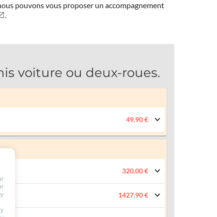
ns, nous pouvons vous proposer un accompagnement
.
 voiture ou deux-roues.
49.90 €
320.00 €
ur
ur
by
1427.90 €
ty