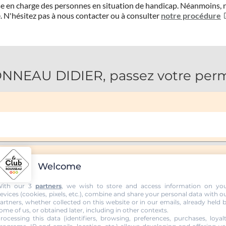
prise en charge des personnes en situation de handicap. Néanmoi
.
N'hésitez pas à nous contacter ou à consulter
notre procédure
EAU DIDIER, passez votre permis
Welcome
ith our 3
partners
, we wish to store and access information on yo
evices (cookies, pixels, etc.), combine and share your personal data with o
artners, whether collected on this website or in our emails, already held 
ome of us, or obtained later, including in other contexts.
rocessing this data (identifiers, browsing, preferences, purchases, loyal