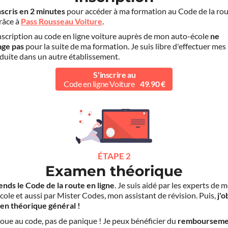
nscris en 2 minutes
pour accéder à ma formation au Code de la rou
grâce à
Pass Rousseau Voiture
.
scription au code en ligne voiture auprès de mon auto-école
ne
age pas
pour la suite de ma formation. Je suis libre d'effectuer mes
duite dans un autre établissement.
S'inscrire au
Code en ligne Voiture
49.90 €
ÉTAPE 2
Examen théorique
ends le Code de la route en ligne
. Je suis aidé par les experts de 
cole et aussi par Mister Codes, mon assistant de révision. Puis,
j'o
en théorique général !
choue au code, pas de panique ! Je peux bénéficier du
rembourseme