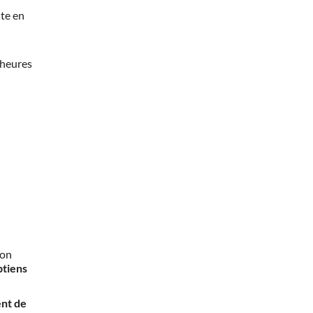
te en
 heures
mon
btiens
nt de