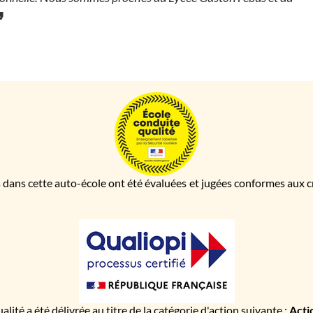
 dans cette auto-école ont été évaluées et jugées conformes aux cri
ualité a été délivrée au titre de la catégorie d'action suivante :
Acti