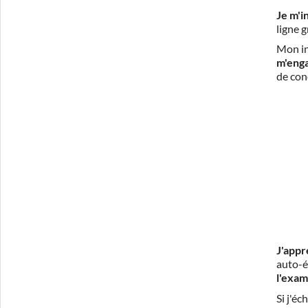
Je m'i
ligne 
Mon in
m'eng
de con
J'appr
auto-é
l'exam
Si j'é