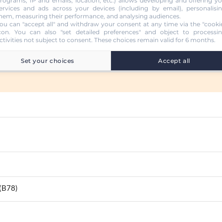
rograms, IP and emails, location, etc.) allows developing and offering y
ervices and ads across your devices (including by email), personalisi
hem, measuring their performance, and analysing audiences.
ou can "accept all" and withdraw your consent at any time via the "cooki
con
. You can also "set detailed preferences" and object to processi
ctivities not subject to consent. These choices remain valid for 6 months.
Set your choices
Accept all
 (B78)