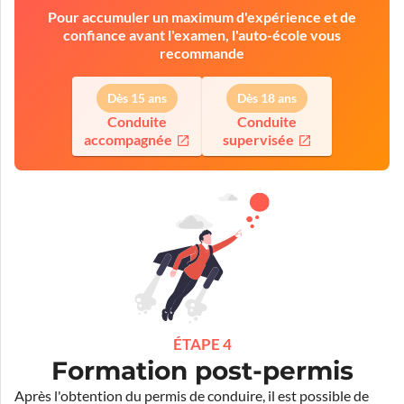
Pour accumuler un maximum d'expérience et de
confiance avant l'examen, l'auto-école vous
recommande
Dès 15 ans
Dès 18 ans
Conduite
Conduite
accompagnée
supervisée
ÉTAPE 4
Formation post-permis
Après l'obtention du permis de conduire, il est possible de