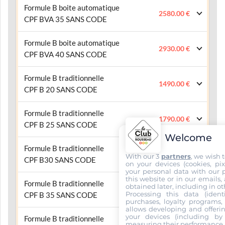
Formule B boite automatique
2580.00 €
CPF BVA 35 SANS CODE
Formule B boite automatique
2930.00 €
CPF BVA 40 SANS CODE
Formule B traditionnelle
1490.00 €
CPF B 20 SANS CODE
Formule B traditionnelle
1790.00 €
CPF B 25 SANS CODE
Welcome
Formule B traditionnelle
2090.00 €
With our 3
partners
, we wish 
CPF B30 SANS CODE
on your devices (cookies, pix
your personal data with our p
this website or in our emails,
Formule B traditionnelle
obtained later, including in ot
2390.00 €
Processing this data (identi
CPF B 35 SANS CODE
purchases, loyalty programs, 
allows developing and offerin
your devices (including by 
Formule B traditionnelle
measuring their performance,
2690.00 €