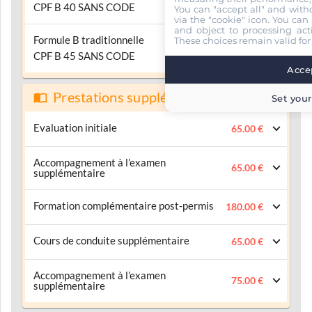
CPF B 40 SANS CODE
You can "accept all" and with
via the "cookie" icon
. You can 
and object to processing acti
Formule B traditionnelle
These choices remain valid for
2990.00 €
CPF B 45 SANS CODE
Accep
Prestations supplémentaires
Set your
Evaluation initiale
65.00 €
Accompagnement à l’examen
65.00 €
supplémentaire
Formation complémentaire post-permis
180.00 €
Cours de conduite supplémentaire
65.00 €
Accompagnement à l’examen
75.00 €
supplémentaire