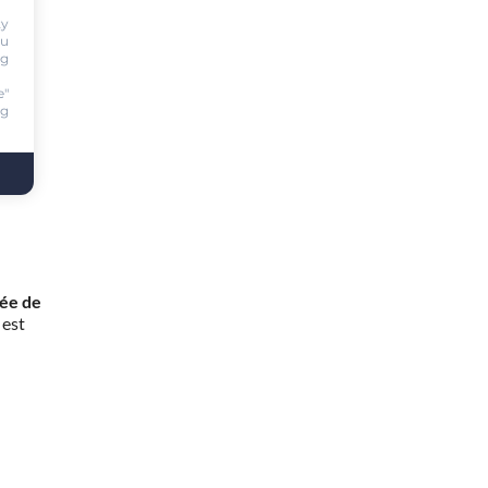
ty
ou
ng
e"
ng
rée de
 est