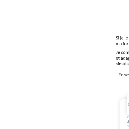
Si je 
ma for
Je com
et ada
simula
En sa
W
d
p