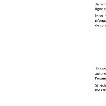
Je m'i
ligne 
Mon in
m'eng
de con
J'appr
auto-é
l'exam
Si j'é
mes fr