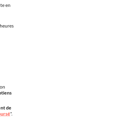
te en
 heures
mon
btiens
nt de
oursé
".