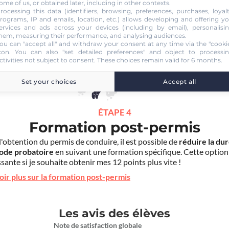
ome of us, or obtained later, including in other contexts.
rocessing this data (identifiers, browsing, preferences, purchases, loyal
rograms, IP and emails, location, etc.) allows developing and offering y
ervices and ads across your devices (including by email), personalisi
hem, measuring their performance, and analysing audiences.
ou can "accept all" and withdraw your consent at any time via the "cooki
con
. You can also "set detailed preferences" and object to processi
ctivities not subject to consent. These choices remain valid for 6 months.
Set your choices
Accept all
ÉTAPE 4
Formation post-permis
l'obtention du permis de conduire, il est possible de
réduire la du
iode probatoire
en suivant une formation spécifique. Cette option
sante si je souhaite obtenir mes 12 points plus vite !
oir plus sur la formation post-permis
Les avis des élèves
Note de satisfaction globale