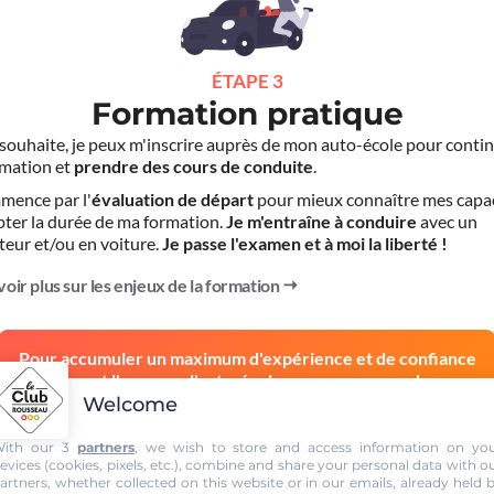
ÉTAPE 3
Formation pratique
le souhaite, je peux m'inscrire auprès de mon auto-école pour conti
mation et
prendre des cours de conduite
.
mence par l'
évaluation de départ
pour mieux connaître mes capa
pter la durée de ma formation.
Je m'entraîne à conduire
avec un
teur et/ou en voiture.
Je passe l'examen et à moi la liberté !
voir plus sur les enjeux de la formation
Pour accumuler un maximum d'expérience et de confiance
avant l'examen, l'auto-école vous recommande
Welcome
Dès 15 ans
Dès 18 ans
ith our 3
partners
, we wish to store and access information on yo
Conduite
Conduite
evices (cookies, pixels, etc.), combine and share your personal data with o
artners, whether collected on this website or in our emails, already held 
accompagnée
supervisée