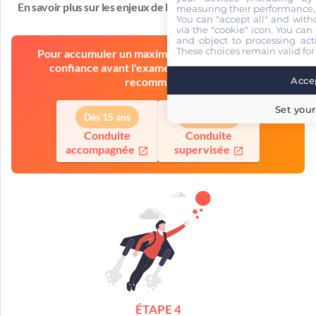
En savoir plus sur les enjeux de la formation
measuring their performance,
You can "accept all" and with
via the "cookie" icon
. You can 
and object to processing acti
These choices remain valid for
Pour accumuler un maximum d'expérience et de
confiance avant l'examen, l'auto-école vous
Accep
recommande
Set your
Dès 15 ans
Dès 18 ans
Conduite
Conduite
accompagnée
supervisée
ÉTAPE 4