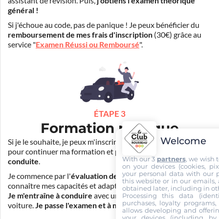
assistant de révision. Puis,
j'obtiens l'examen théorique
général !
Si j'échoue au code, pas de panique ! Je peux bénéficier du
remboursement de mes frais d'inscription
(30€) grâce au
service "
Examen Réussi ou Remboursé
".
ÉTAPE 3
Formation pratique
Welcome
Si je le souhaite, je peux m'inscrire auprès de mon auto-école
pour continuer ma formation et
prendre des cours de
With our 3
partners
, we wish 
conduite
.
on your devices (cookies, pix
your personal data with our p
Je commence par l'
évaluation de départ
pour mieux
this website or in our emails,
connaître mes capacités et adapter la durée de ma formation.
obtained later, including in ot
Je m'entraîne à conduire
avec un simulateur et/ou en
Processing this data (identi
purchases, loyalty programs, 
voiture.
Je passe l'examen et à moi la liberté !
allows developing and offerin
your devices (including by 