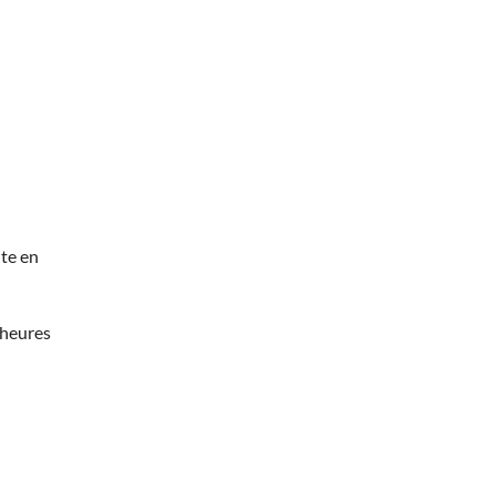
te en
 heures