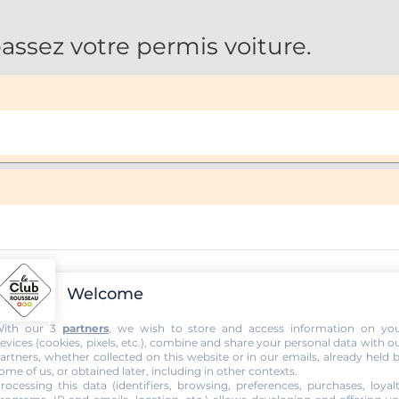
ssez votre permis voiture.
Welcome
ith our 3
partners
, we wish to store and access information on yo
evices (cookies, pixels, etc.), combine and share your personal data with o
artners, whether collected on this website or in our emails, already held 
ome of us, or obtained later, including in other contexts.
rocessing this data (identifiers, browsing, preferences, purchases, loyal