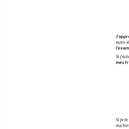
J'appr
auto-é
l'exam
Si j'é
mes fr
Si je 
ma for