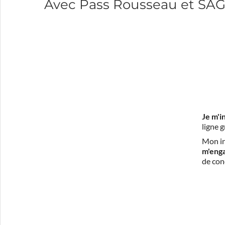
Avec Pass Rousseau et SA
Je m'i
ligne 
Mon in
m'eng
de con