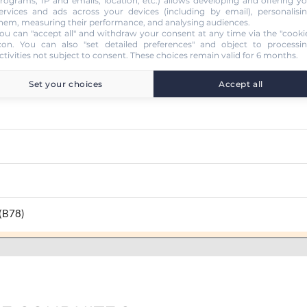
rograms, IP and emails, location, etc.) allows developing and offering y
ervices and ads across your devices (including by email), personalisi
hem, measuring their performance, and analysing audiences.
ou can "accept all" and withdraw your consent at any time via the "cooki
con
. You can also "set detailed preferences" and object to processi
ctivities not subject to consent. These choices remain valid for 6 months.
Set your choices
Accept all
 (B78)