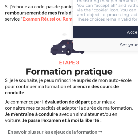
measuring their performance,
You can "accept all" and with
Si j'échoue au code, pas de panique ! Je peux bénéficier du
via the "cookie" icon
. You can 
remboursement de mes frais d'inscription
(30€) grâce au
and object to processing acti
service "
Examen Réussi ou Remboursé
".
These choices remain valid for
Accep
Set your
ÉTAPE 3
Formation pratique
Si je le souhaite, je peux m'inscrire auprès de mon auto-école
pour continuer ma formation et
prendre des cours de
conduite
.
Je commence par l'
évaluation de départ
pour mieux
connaître mes capacités et adapter la durée de ma formation.
Je m'entraîne à conduire
avec un simulateur et/ou en
voiture.
Je passe l'examen et à moi la liberté !
En savoir plus sur les enjeux de la formation