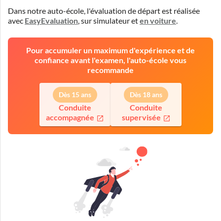
Dans notre auto-école, l'évaluation de départ est réalisée
avec
EasyEvaluation
,
sur simulateur
et
en voiture
.
Pour accumuler un maximum d'expérience et de
confiance avant l'examen, l'auto-école vous
recommande
Dès 15 ans
Dès 18 ans
Conduite
Conduite
accompagnée
supervisée