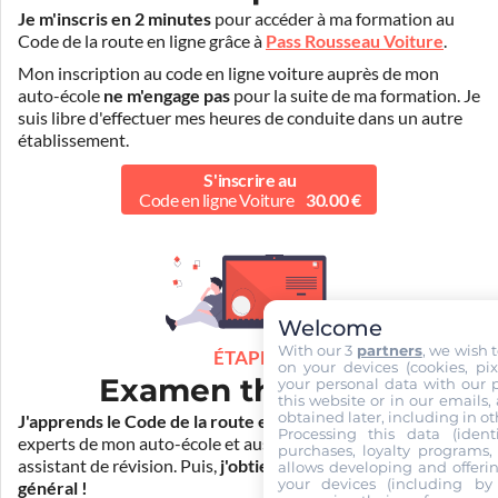
Je m'inscris en 2 minutes
pour accéder à ma formation au
Code de la route en ligne grâce à
Pass Rousseau Voiture
.
Mon inscription au code en ligne voiture auprès de mon
auto-école
ne m'engage pas
pour la suite de ma formation. Je
suis libre d'effectuer mes heures de conduite dans un autre
établissement.
S'inscrire au
Code en ligne Voiture
30.00 €
Welcome
With our 3
partners
, we wish 
ÉTAPE 2
on your devices (cookies, pix
Examen théorique
your personal data with our p
this website or in our emails,
obtained later, including in ot
J'apprends le Code de la route en ligne
. Je suis aidé par les
Processing this data (identi
experts de mon auto-école et aussi par Mister Codes, mon
purchases, loyalty programs, 
assistant de révision. Puis,
j'obtiens l'examen théorique
allows developing and offerin
your devices (including by 
général !