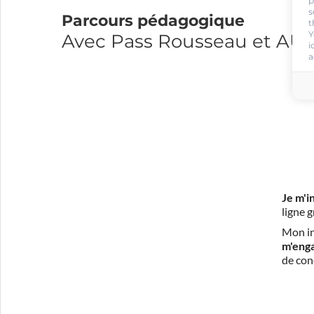
p
s
Parcours pédagogique
t
Y
Avec Pass Rousseau et A
i
a
Je m'i
ligne 
Mon in
m'eng
de con