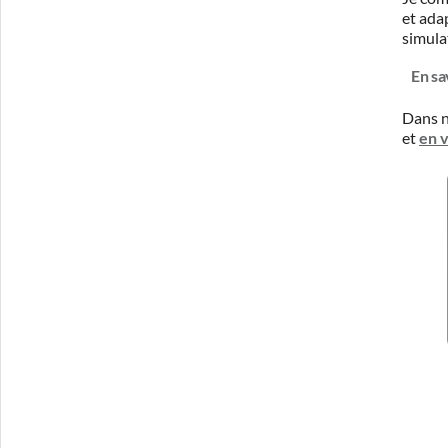
et ada
simula
En sa
Dans n
et
en 