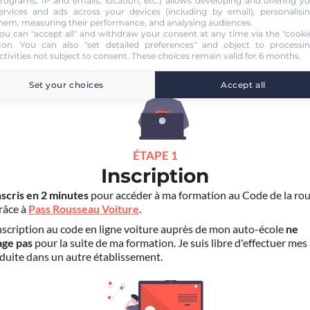
rograms, IP and emails, location, etc.) allows developing and offering y
ervices and ads across your devices (including by email), personalisi
hem, measuring their performance, and analysing audiences.
ou can "accept all" and withdraw your consent at any time via the "cooki
UTO-ECOLE LE BON SENS DU NORD
con
. You can also "set detailed preferences" and object to processi
ctivities not subject to consent. These choices remain valid for 6 months.
Set your choices
Accept all
ÉTAPE 1
Inscription
nscris en 2 minutes
pour accéder à ma formation au Code de la rou
grâce à
Pass Rousseau Voiture
.
scription au code en ligne voiture auprès de mon auto-école
ne
age pas
pour la suite de ma formation. Je suis libre d'effectuer mes
duite dans un autre établissement.