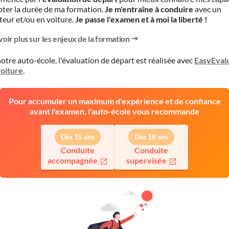
pter la durée de ma formation.
Je m'entraîne à conduire
avec un
teur et/ou en voiture.
Je passe l'examen et à moi la liberté !
voir plus sur les enjeux de la formation
otre auto-école, l'évaluation de départ est réalisée avec
EasyEval
voiture
.
Pour accumuler un maximum d'expérience et de confiance
avant l'examen, l'auto-école vous recommande
Dès 15 ans
Dès 18 ans
Conduite
Conduite
accompagnée
supervisée