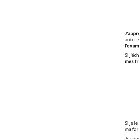
J'appr
auto-é
l'exam
Si j'é
mes fr
Si je 
ma for
Je com