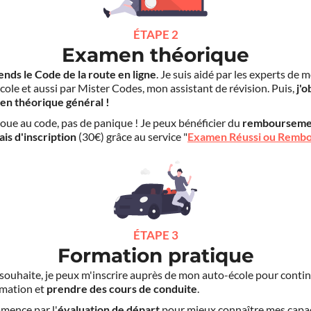
ÉTAPE 2
Examen théorique
ends le Code de la route en ligne
. Je suis aidé par les experts de 
cole et aussi par Mister Codes, mon assistant de révision. Puis,
j'o
en théorique général !
choue au code, pas de panique ! Je peux bénéficier du
rembourseme
ais d'inscription
(30€) grâce au service "
Examen Réussi ou Remb
ÉTAPE 3
Formation pratique
le souhaite, je peux m'inscrire auprès de mon auto-école pour conti
mation et
prendre des cours de conduite
.
mence par l'
évaluation de départ
pour mieux connaître mes capa