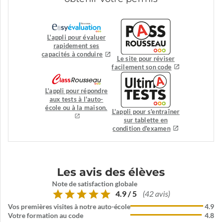
L'appli pour évaluer
rapidement ses
capacités à conduire
Le site pour réviser
facilement son code
L'appli pour répondre
aux tests à l'auto-
école ou à la maison.
L'appli pour s'entraîner
sur tablette en
condition d'examen
Les avis des élèves
Note de satisfaction globale
4.9 / 5
(42 avis)
Vos premières visites à notre auto-école
4.9
Votre formation au code
4.8