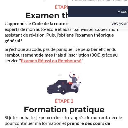
ÉTAPE 2
Accep
Examen théorique
Set your
J'apprends le Code de la route en ligne
. Je suis aidé par les
experts de mon auto-école et aussi par Mister Codes, mon
assistant de révision. Puis,
j'obtiens l'examen théorique
général !
Si j'échoue au code, pas de panique ! Je peux bénéficier du
remboursement de mes frais d'inscription
(30€) grâce au
service "
Examen Réussi ou Remboursé
".
ÉTAPE 3
Formation pratique
Si je le souhaite, je peux m'inscrire auprès de mon auto-école
pour continuer ma formation et
prendre des cours de