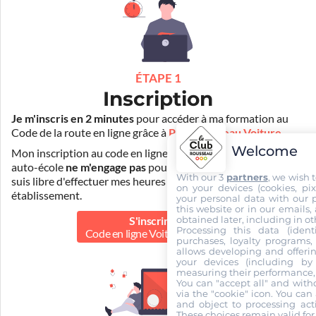
ÉTAPE 1
Inscription
Je m'inscris en 2 minutes
pour accéder à ma formation au
Code de la route en ligne grâce à
Pass Rousseau Voiture
.
Welcome
Mon inscription au code en ligne voiture auprès de mon
auto-école
ne m'engage pas
pour la suite de ma formation. Je
With our 3
partners
, we wish 
suis libre d'effectuer mes heures de conduite dans un autre
on your devices (cookies, pix
établissement.
your personal data with our p
this website or in our emails,
obtained later, including in ot
S'inscrire au
Processing this data (identi
Code en ligne Voiture
800.00 €
purchases, loyalty programs, 
allows developing and offerin
your devices (including by 
measuring their performance,
You can "accept all" and with
via the "cookie" icon
. You can 
and object to processing acti
These choices remain valid for