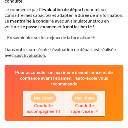
conduite
.
Je commence par l'
évaluation de départ
pour mieux
connaître mes capacités et adapter la durée de ma formation.
Je m'entraîne à conduire
avec un simulateur et/ou en
voiture.
Je passe l'examen et à moi la liberté !
En savoir plus sur les enjeux de la formation
Dans notre auto-école, l'évaluation de départ est réalisée
avec
EasyEvaluation
.
Pour accumuler un maximum d'expérience et de
confiance avant l'examen, l'auto-école vous
recommande
Dès 15 ans
Dès 18 ans
Conduite
Conduite
accompagnée
supervisée