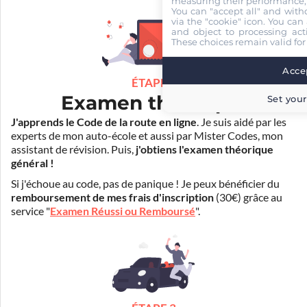
measuring their performance,
You can "accept all" and with
via the "cookie" icon
. You can 
and object to processing acti
These choices remain valid for
Accep
ÉTAPE 2
Examen théorique
Set your
J'apprends le Code de la route en ligne
. Je suis aidé par les
experts de mon auto-école et aussi par Mister Codes, mon
assistant de révision. Puis,
j'obtiens l'examen théorique
général !
Si j'échoue au code, pas de panique ! Je peux bénéficier du
remboursement de mes frais d'inscription
(30€) grâce au
service "
Examen Réussi ou Remboursé
".