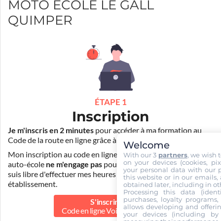
MOTO ECOLE LE GALL
QUIMPER
ÉTAPE 1
Inscription
Je m'inscris en 2 minutes
pour accéder à ma formation au
Code de la route en ligne grâce à
Pass Rousseau Voiture
.
Welcome
Mon inscription au code en ligne voiture auprès de mon
With our 3
partners
, we wish 
on your devices (cookies, pix
auto-école
ne m'engage pas
pour la suite de ma formation. Je
your personal data with our p
suis libre d'effectuer mes heures de conduite dans un autre
this website or in our emails,
établissement.
obtained later, including in ot
Processing this data (identi
purchases, loyalty programs, 
S'inscrire au
allows developing and offerin
Code en ligne Voiture
30.00 €
your devices (including by 