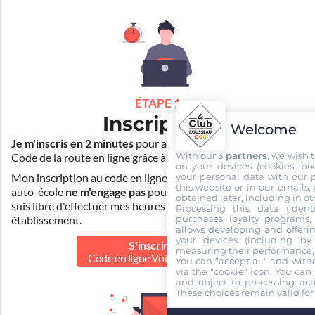
ÉTAPE 1
Inscription
Welcome
Je m'inscris en 2 minutes
pour accéder à ma formation au
With our 3
partners
, we wish 
Code de la route en ligne grâce à
Pass Rousseau Voiture
.
on your devices (cookies, pix
your personal data with our p
Mon inscription au code en ligne voiture auprès de mon
this website or in our emails,
auto-école
ne m'engage pas
pour la suite de ma formation. Je
obtained later, including in ot
suis libre d'effectuer mes heures de conduite dans un autre
Processing this data (identi
purchases, loyalty programs, 
établissement.
allows developing and offerin
your devices (including by 
S'inscrire au
measuring their performance,
Code en ligne Voiture
29.90 €
You can "accept all" and with
via the "cookie" icon
. You can 
and object to processing acti
These choices remain valid for