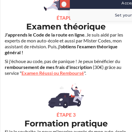
Accep
Set your
ÉTAPE 2
Examen théorique
J'apprends le Code de la route en ligne
. Je suis aidé par les
experts de mon auto-école et aussi par Mister Codes, mon
assistant de révision. Puis,
j'obtiens l'examen théorique
général !
Si j'échoue au code, pas de panique ! Je peux bénéficier du
remboursement de mes frais d'inscription
(30€) grâce au
service "
Examen Réussi ou Remboursé
".
ÉTAPE 3
Formation pratique
Si je le souhaite, je peux m'inscrire auprès de mon auto-école