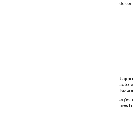
de con
J'appr
auto-é
l'exam
Si j'é
mes fr