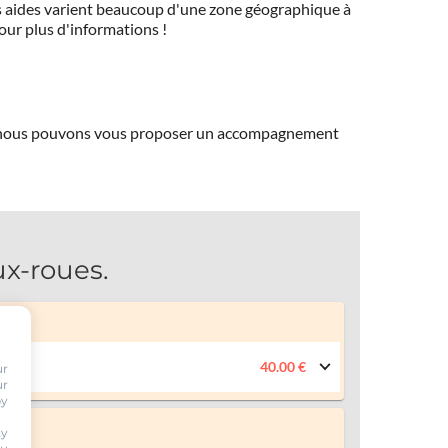
 Ces aides varient beaucoup d'une zone géographique à
pour plus d'informations !
ns, nous pouvons vous proposer un accompagnement
x-roues.
40.00 €
ur
ur
by
ty