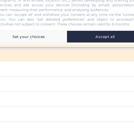
rograms, IP and emails, location, etc.) allows developing and offering y
ervices and ads across your devices (including by email), personalisi
hem, measuring their performance, and analysing audiences.
ou can "accept all" and withdraw your consent at any time via the "cooki
con
. You can also "set detailed preferences" and object to processi
ctivities not subject to consent. These choices remain valid for 6 months.
Set your choices
Accept all