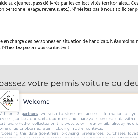
de aux jeunes, pass délivrés par les collectivités territoriales...
on personnelle (âge, revenus, etc.). N'hésitez pas à nous solliciter 
prise en charge des personnes en situation de handicap. Néanmoi
.
N'hésitez pas à nous contacter !
assez votre permis voiture ou deu
Welcome
ith our 3
partners
, we wish to store and access information on yo
evices (cookies, pixels, etc.), combine and share your personal data with o
artners, whether collected on this website or in our emails, already held 
ome of us, or obtained later, including in other contexts.
rocessing this data (identifiers, browsing, preferences, purchases, loyal