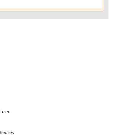
te en
 heures