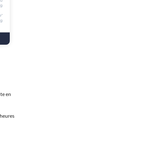
ou
ng
e"
ng
te en
 heures