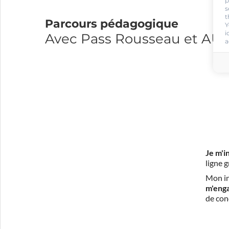
p
s
t
Parcours pédagogique
Y
i
Avec Pass Rousseau et A
a
Je m'i
ligne 
Mon in
m'eng
de con