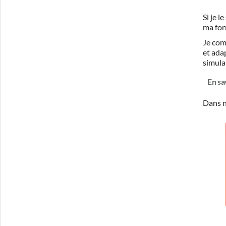
Si je 
ma for
Je com
et ada
simula
En sa
Dans n