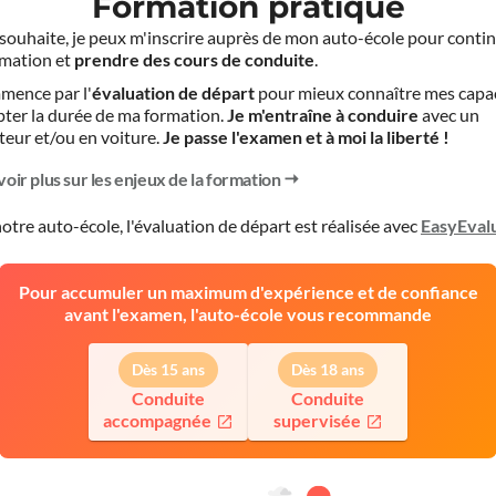
Formation pratique
le souhaite, je peux m'inscrire auprès de mon auto-école pour conti
mation et
prendre des cours de conduite
.
mence par l'
évaluation de départ
pour mieux connaître mes capa
pter la durée de ma formation.
Je m'entraîne à conduire
avec un
teur et/ou en voiture.
Je passe l'examen et à moi la liberté !
voir plus sur les enjeux de la formation
otre auto-école, l'évaluation de départ est réalisée avec
EasyEval
Pour accumuler un maximum d'expérience et de confiance
avant l'examen, l'auto-école vous recommande
Dès 15 ans
Dès 18 ans
Conduite
Conduite
accompagnée
supervisée