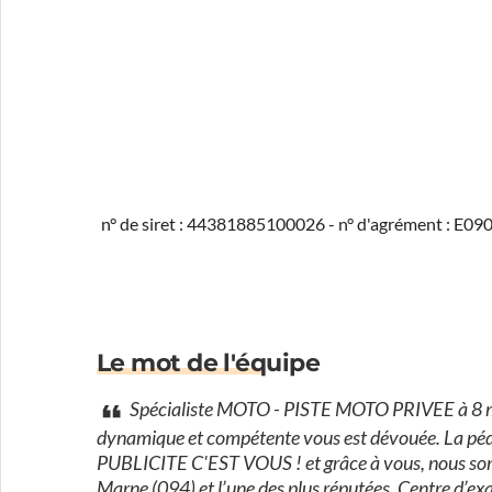
n° de siret : 44381885100026 - n° d'agrément : E0
Le mot de l'équipe
Spécialiste MOTO - PISTE MOTO PRIVEE à 8 min
dynamique et compétente vous est dévouée. La péda
PUBLICITE C'EST VOUS ! et grâce à vous, nous som
Marne (094) et l’une des plus réputées. Centre d