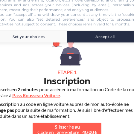
rograms, IP and emails, location, etc.) allows developing and offering y
ervices and ads across your devices (including by email), personalisi
hem, measuring their performance, and analysing audiences.
ou can "accept all" and withdraw your consent at any time via the "cooki
con
. You can also "set detailed preferences" and object to processi
UTO ECOLE DE RUNGIS
ctivities not subject to consent. These choices remain valid for 6 months.
Set your choices
Accept all
ÉTAPE 1
Inscription
nscris en 2 minutes
pour accéder à ma formation au Code de la rou
grâce à
Pass Rousseau Voiture
.
scription au code en ligne voiture auprès de mon auto-école
ne
age pas
pour la suite de ma formation. Je suis libre d'effectuer mes
duite dans un autre établissement.
S'inscrire au
Code en ligne Voiture
40.00 €