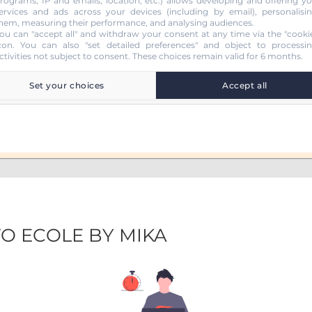
rograms, IP and emails, location, etc.) allows developing and offering y
ervices and ads across your devices (including by email), personalisi
hem, measuring their performance, and analysing audiences.
ou can "accept all" and withdraw your consent at any time via the "cooki
con
. You can also "set detailed preferences" and object to processi
ctivities not subject to consent. These choices remain valid for 6 months.
 (B78)
Set your choices
Accept all
TO ECOLE BY MIKA