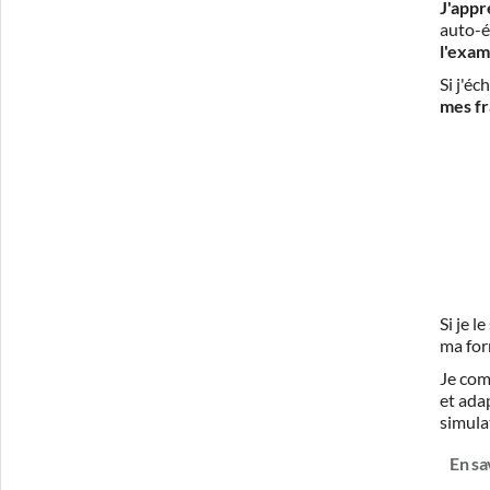
J'appr
auto-é
l'exam
Si j'é
mes fr
Si je 
ma for
Je com
et ada
simula
En sa