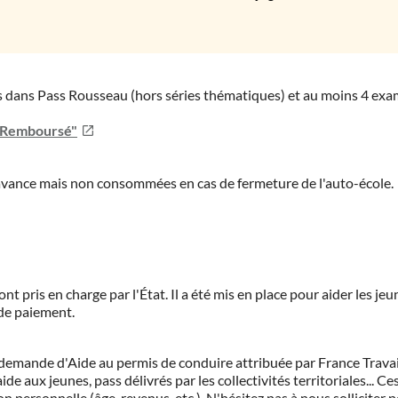
ies dans Pass Rousseau (hors séries thématiques) et au moins 4 ex
u Remboursé"
'avance mais non consommées en cas de fermeture de l'auto-école.
ont pris en charge par l'État. Il a été mis en place pour aider les j
 de paiement.
demande d'Aide au permis de conduire attribuée par France Travail.
de aux jeunes, pass délivrés par les collectivités territoriales...
on personnelle (âge, revenus, etc.). N'hésitez pas à nous solliciter 