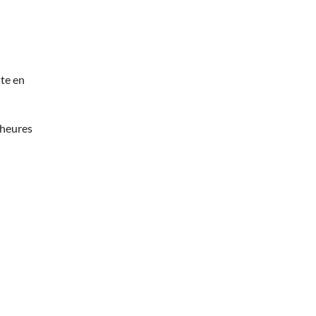
te en
 heures