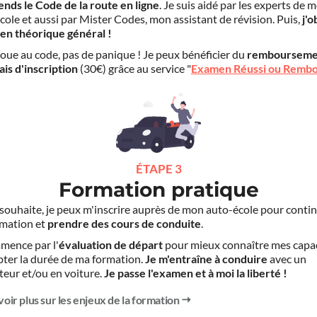
ends le Code de la route en ligne
. Je suis aidé par les experts de 
cole et aussi par Mister Codes, mon assistant de révision. Puis,
j'o
en théorique général !
choue au code, pas de panique ! Je peux bénéficier du
rembourseme
ais d'inscription
(30€) grâce au service "
Examen Réussi ou Remb
ÉTAPE 3
Formation pratique
le souhaite, je peux m'inscrire auprès de mon auto-école pour conti
mation et
prendre des cours de conduite
.
mence par l'
évaluation de départ
pour mieux connaître mes capa
pter la durée de ma formation.
Je m'entraîne à conduire
avec un
teur et/ou en voiture.
Je passe l'examen et à moi la liberté !
voir plus sur les enjeux de la formation