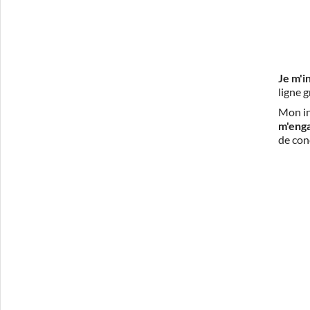
Je m'i
ligne 
Mon in
m'eng
de con