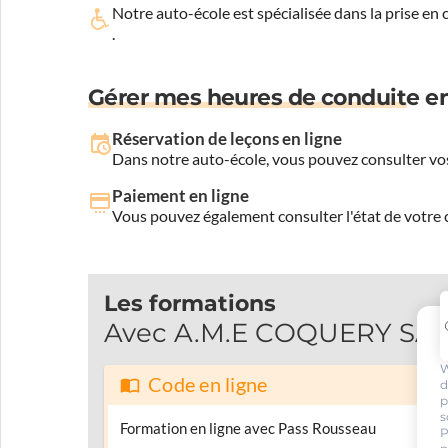
Notre auto-école est spécialisée dans la prise en
.
Gérer mes heures de conduite en
Réservation de leçons en ligne
Dans notre auto-école, vous pouvez consulter vos
Paiement en ligne
Vous pouvez également consulter l'état de votre c
Les formations
Avec A.M.E COQUERY SAVEN
W
Code en ligne
d
p
s
Formation en ligne avec Pass Rousseau
P