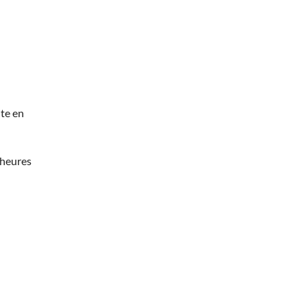
te en
 heures