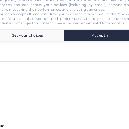
rograms, IP and emails, location, etc.) allows developing and offering y
ervices and ads across your devices (including by email), personalisi
hem, measuring their performance, and analysing audiences.
ou can "accept all" and withdraw your consent at any time via the "cooki
con
. You can also "set detailed preferences" and object to processi
ctivities not subject to consent. These choices remain valid for 6 months.
Set your choices
Accept all
que