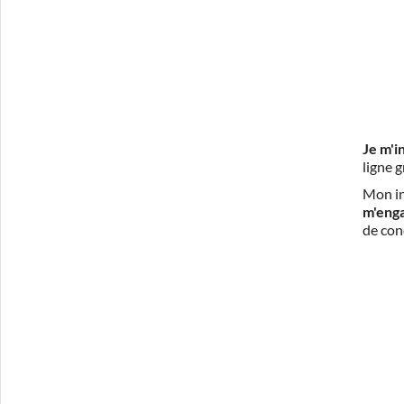
Je m'i
ligne 
Mon in
m'eng
de con