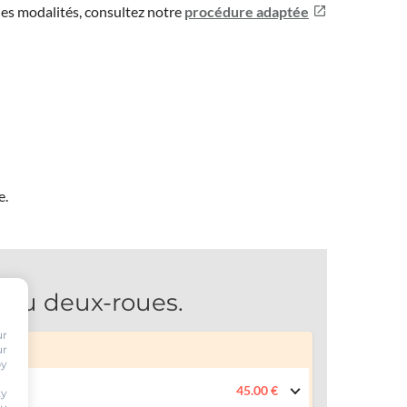
les modalités, consultez notre
procédure adaptée
e.
 ou deux-roues.
ur
ur
by
45.00 €
ty