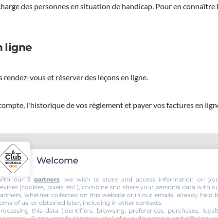
 charge des personnes en situation de handicap.
Pour en connaître 
 ligne
 rendez-vous et réserver des leçons en ligne.
ompte, l'historique de vos règlement et payer vos factures en lign
AY, passez votre permis voiture
Welcome
ith our 3
partners
, we wish to store and access information on yo
evices (cookies, pixels, etc.), combine and share your personal data with o
artners, whether collected on this website or in our emails, already held 
ome of us, or obtained later, including in other contexts.
rocessing this data (identifiers, browsing, preferences, purchases, loyal