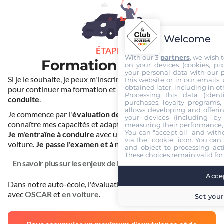
Welcome
ÉTAPE 3
With our 3
partners
, we wish 
Formation pratique
on your devices (cookies, pix
your personal data with our p
Si je le souhaite, je peux m'inscrire auprès de mon auto-école
this website or in our emails,
obtained later, including in ot
pour continuer ma formation et
prendre des cours de
Processing this data (identi
conduite
.
purchases, loyalty programs, 
allows developing and offerin
Je commence par l'
évaluation de départ
pour mieux
your devices (including by 
connaître mes capacités et adapter la durée de ma formation.
measuring their performance,
You can "accept all" and with
Je m'entraîne à conduire
avec un simulateur et/ou en
via the "cookie" icon
. You can 
voiture.
Je passe l'examen et à moi la liberté !
and object to processing acti
These choices remain valid for
En savoir plus sur les enjeux de la formation
Accep
Dans notre auto-école, l'évaluation de départ est réalisée
avec
OSCAR
et
en voiture
.
Set your