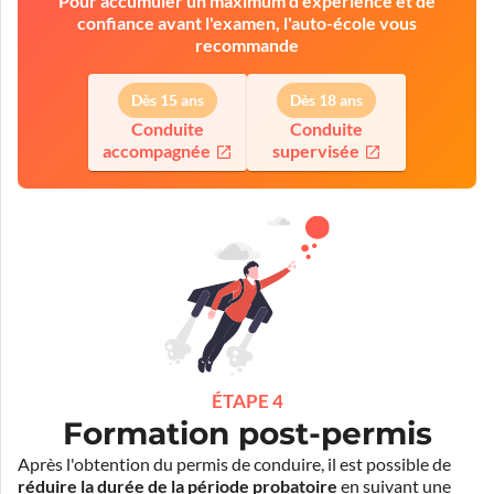
Pour accumuler un maximum d'expérience et de
confiance avant l'examen, l'auto-école vous
recommande
Dès 15 ans
Dès 18 ans
Conduite
Conduite
accompagnée
supervisée
ÉTAPE 4
Formation post-permis
Après l'obtention du permis de conduire, il est possible de
réduire la durée de la période probatoire
en suivant une