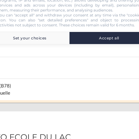
rograms, IP and emails, location, etc.) allows developing and offering y
ervices and ads across your devices (including by email), personalisi
hem, measuring their performance, and analysing audiences.
ou can "accept all" and withdraw your consent at any time via the "cooki
con
. You can also "set detailed preferences" and object to processi
ctivities not subject to consent. These choices remain valid for 6 months.
Set your choices
Accept all
 (B78)
uelle
UTO ECOLE DU LAC