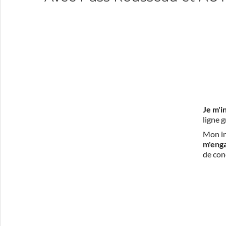
Je m'i
ligne 
Mon in
m'eng
de con