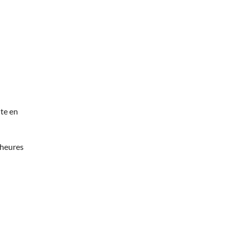
te en
 heures