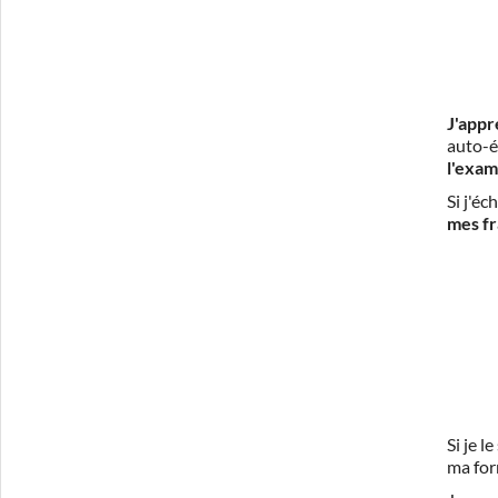
J'appr
auto-é
l'exam
Si j'é
mes fr
Si je 
ma for