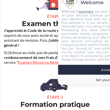
Welcome
With our 3
partners
, we wish 
on your devices (cookies, pix
ÉTAPE 2
your personal data with our p
Examen théorique
this website or in our emails,
obtained later, including in ot
Processing this data (identi
J'apprends le Code de la route en ligne
. Je suis aidé par les
purchases, loyalty programs, 
experts de mon auto-école et aussi par Mister Codes, mon
allows developing and offerin
assistant de révision. Puis,
j'obtiens l'examen théorique
your devices (including by 
measuring their performance,
général !
You can "accept all" and with
via the "cookie" icon
. You can 
Si j'échoue au code, pas de panique ! Je peux bénéficier du
and object to processing acti
remboursement de mes frais d'inscription
(30€) grâce au
These choices remain valid for
service "
Examen Réussi ou Remboursé
".
Accep
Set your
ÉTAPE 3
Formation pratique