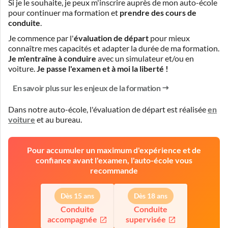
Si je le souhaite, je peux m'inscrire auprès de mon auto-école
pour continuer ma formation et
prendre des cours de
conduite
.
Je commence par l'
évaluation de départ
pour mieux
connaître mes capacités et adapter la durée de ma formation.
Je m'entraîne à conduire
avec un simulateur et/ou en
voiture.
Je passe l'examen et à moi la liberté !
En savoir plus sur les enjeux de la formation
Dans notre auto-école, l'évaluation de départ est réalisée
en
voiture
et
au bureau
.
Pour accumuler un maximum d'expérience et de
confiance avant l'examen, l'auto-école vous
recommande
Dès 15 ans
Dès 18 ans
Conduite
Conduite
accompagnée
supervisée