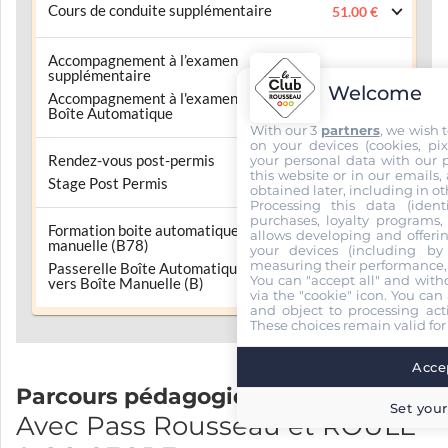
Cours de conduite supplémentaire
51.00 €
Accompagnement à l’examen
supplémentaire
51.00 €
Welcome
Accompagnement à l'examen pratique
Boîte Automatique
With our 3
partners
, we wish 
on your devices (cookies, pix
Rendez-vous post-permis
your personal data with our p
100.00 €
this website or in our emails,
Stage Post Permis
obtained later, including in ot
Processing this data (identi
purchases, loyalty programs, 
Formation boite automatique vers boite
allows developing and offerin
manuelle (B78)
your devices (including by 
380.00 €
measuring their performance,
Passerelle Boîte Automatique (B78)
You can "accept all" and with
vers Boîte Manuelle (B)
via the "cookie" icon
. You can 
and object to processing acti
These choices remain valid for
Accep
Parcours pédagogique
Set your
Avec Pass Rousseau et ROULE