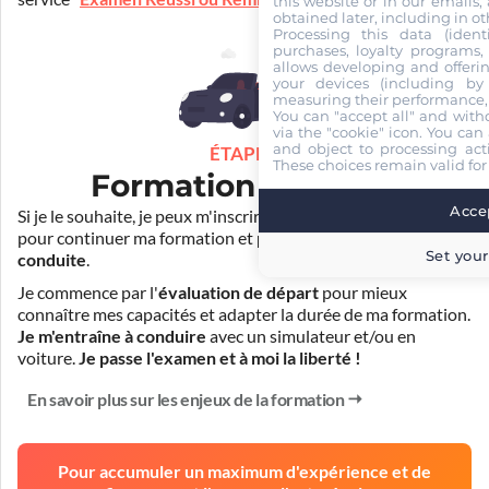
this website or in our emails,
obtained later, including in ot
Processing this data (identi
purchases, loyalty programs, 
allows developing and offerin
your devices (including by 
measuring their performance,
You can "accept all" and with
via the "cookie" icon
. You can 
and object to processing acti
ÉTAPE 3
These choices remain valid for
Formation pratique
Accep
Si je le souhaite, je peux m'inscrire auprès de mon auto-école
pour continuer ma formation et
prendre des cours de
Set your
conduite
.
Je commence par l'
évaluation de départ
pour mieux
connaître mes capacités et adapter la durée de ma formation.
Je m'entraîne à conduire
avec un simulateur et/ou en
voiture.
Je passe l'examen et à moi la liberté !
En savoir plus sur les enjeux de la formation
Pour accumuler un maximum d'expérience et de