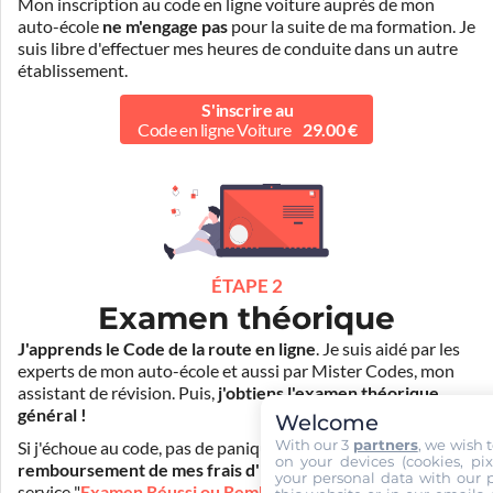
Mon inscription au code en ligne voiture auprès de mon
auto-école
ne m'engage pas
pour la suite de ma formation. Je
suis libre d'effectuer mes heures de conduite dans un autre
établissement.
S'inscrire au
Code en ligne Voiture
29.00 €
ÉTAPE 2
Examen théorique
J'apprends le Code de la route en ligne
. Je suis aidé par les
experts de mon auto-école et aussi par Mister Codes, mon
assistant de révision. Puis,
j'obtiens l'examen théorique
général !
Welcome
With our 3
partners
, we wish 
Si j'échoue au code, pas de panique ! Je peux bénéficier du
on your devices (cookies, pix
remboursement de mes frais d'inscription
(30€) grâce au
your personal data with our p
service "
Examen Réussi ou Remboursé
".